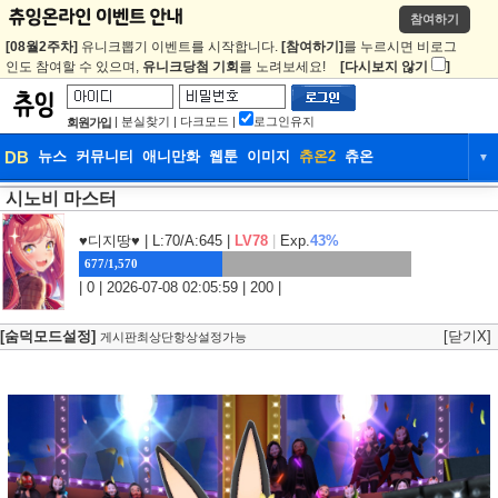
참여하기
[08월2주차]
유니크뽑기 이벤트를 시작합니다.
[참여하기]
를 누르시면 비로그
인도 참여할 수 있으며,
유니크당첨 기회
를 노려보세요!
[다시보지 않기
]
|
분실찾기
|
다크모드
|
로그인유지
회원가입
DB
뉴스
커뮤니티
애니만화
웹툰
이미지
츄온2
츄온
▼
시노비 마스터
DB
뉴스
커뮤니티
애니만화
웹툰
이미지
츄온2
츄온
♥디지땅♥
| L:70/A:645 |
LV78
|
Exp.
43%
677/1,570
| 0 | 2026-07-08 02:05:59 | 200 |
[숨덕모드설정]
[닫기X]
게시판최상단항상설정가능