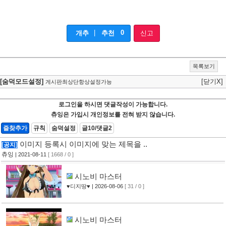
|
0
개추
추천
신고
목록보기
[숨덕모드설정]
[닫기X]
게시판최상단항상설정가능
로그인을 하시면 댓글작성이 가능합니다.
츄잉은 가입시 개인정보를 전혀 받지 않습니다.
즐찾추가
규칙
숨덕설정
글10/댓글2
이미지 등록시 이미지에 맞는 제목을 ..
[공지]
츄잉
| 2021-08-11
[ 1668 / 0 ]
시노비 마스터
♥디지땅♥
| 2026-08-06
[ 31 / 0 ]
시노비 마스터