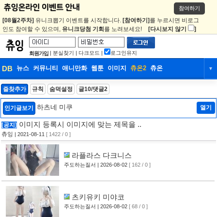
참여하기
[08월2주차]
유니크뽑기 이벤트를 시작합니다.
[참여하기]
를 누르시면 비로그
인도 참여할 수 있으며,
유니크당첨 기회
를 노려보세요!
[다시보지 않기
]
|
분실찾기
|
다크모드
|
로그인유지
회원가입
DB
뉴스
커뮤니티
애니만화
웹툰
이미지
츄온2
츄온
▼
DB
뉴스
커뮤니티
애니만화
즐찾추가
규칙
숨덕설정
글10/댓글2
웹툰
이미지
츄온2
츄온
하츠네 미쿠
열기
인기글보기
이미지 등록시 이미지에 맞는 제목을 ..
[공지]
츄잉
| 2021-08-11
[ 1422 / 0 ]
라플라스 다크니스
주도하는질서
| 2026-08-02
[ 162 / 0 ]
츠키유키 미야코
주도하는질서
| 2026-08-02
[ 68 / 0 ]