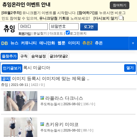
참여하기
[08월2주차]
유니크뽑기 이벤트를 시작합니다.
[참여하기]
를 누르시면 비로그
인도 참여할 수 있으며,
유니크당첨 기회
를 노려보세요!
[다시보지 않기
]
|
분실찾기
|
다크모드
|
로그인유지
회원가입
DB
뉴스
커뮤니티
애니만화
웹툰
이미지
츄온2
츄온
▼
DB
뉴스
커뮤니티
애니만화
즐찾추가
규칙
숨덕설정
글10/댓글2
웹툰
이미지
츄온2
츄온
록시 미굴디아
열기
인기글보기
이미지 등록시 이미지에 맞는 제목을 ..
[공지]
츄잉
| 2021-08-11
[ 1422 / 0 ]
라플라스 다크니스
주도하는질서
| 2026-08-02
[ 196 / 0 ]
츠키유키 미야코
주도하는질서
| 2026-08-02
[ 88 / 0 ]