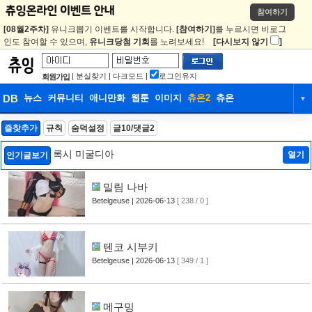
참여하기
[08월2주차]
유니크뽑기 이벤트를 시작합니다.
[참여하기]
를 누르시면 비로그
인도 참여할 수 있으며,
유니크당첨 기회
를 노려보세요!
[다시보지 않기
]
|
분실찾기
|
다크모드
|
로그인유지
회원가입
DB
뉴스
커뮤니티
애니만화
웹툰
이미지
츄온2
츄온
▼
DB
뉴스
커뮤니티
애니만화
즐찾추가
규칙
숨덕설정
글10/댓글2
웹툰
이미지
츄온2
츄온
록시 미굴디아
열기
인기글보기
밀림 나바
Betelgeuse
| 2026-06-13
[ 238 / 0 ]
텐코 시부키
Betelgeuse
| 2026-06-13
[ 349 / 1 ]
메구밍