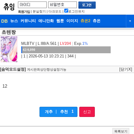
|
분실찾기
|
다크모드
|
로그인유지
회원가입
DB
뉴스
커뮤니티
애니만화
웹툰
이미지
츄온2
츄온
▼
초텐짱
DB
뉴스
커뮤니티
애니만화
웹툰
이미지
츄온2
츄온
MLBTV
| L:88/A:561 |
LV204
|
Exp.
1%
42/4,090
| 1 | 2026-05-13 10:23:21 | 344 |
[숨덕모드설정]
[닫기X]
게시판최상단항상설정가능
12
|
1
개추
추천
신고
목록보기