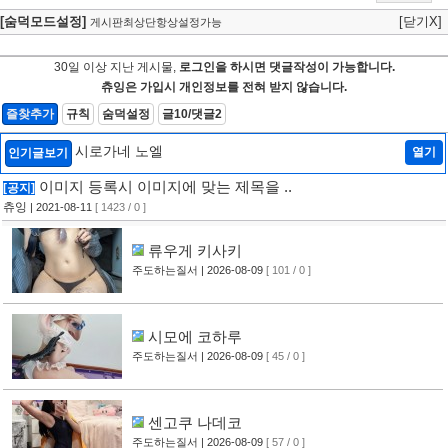
[숨덕모드설정]
[닫기X]
게시판최상단항상설정가능
30일 이상 지난 게시물,
로그인을 하시면 댓글작성이 가능합니다.
츄잉은 가입시 개인정보를 전혀 받지 않습니다.
즐찾추가
규칙
숨덕설정
글10/댓글2
시로가네 노엘
열기
인기글보기
이미지 등록시 이미지에 맞는 제목을 ..
[공지]
츄잉
| 2021-08-11
[ 1423 / 0 ]
류우게 키사키
주도하는질서
| 2026-08-09
[ 101 / 0 ]
시모에 코하루
주도하는질서
| 2026-08-09
[ 45 / 0 ]
센고쿠 나데코
주도하는질서
| 2026-08-09
[ 57 / 0 ]