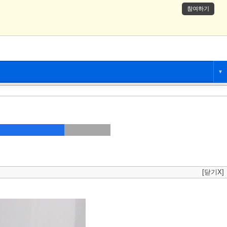
참여하기
▼
애니만화
츄온
[닫기X]