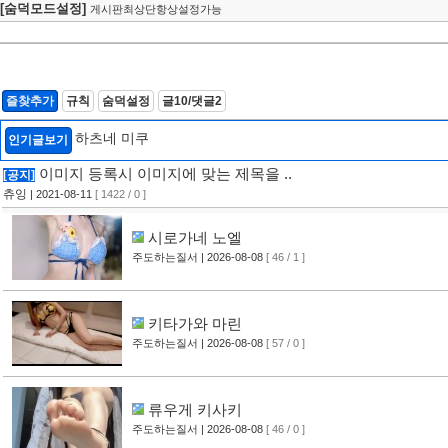
[숨덕모드설정]
게시판최상단항상설정가능
즐찾추가
규칙
숨덕설정
글10/댓글2
하츠네 미쿠
인기글보기
이미지 등록시 이미지에 맞는 제목을 ..
[공지]
츄잉
| 2021-08-11
[ 1422 / 0 ]
시로가네 노엘
주도하는질서
| 2026-08-08
[ 46 / 1 ]
키타가와 마린
주도하는질서
| 2026-08-08
[ 57 / 0 ]
류우게 키사키
주도하는질서
| 2026-08-08
[ 46 / 0 ]