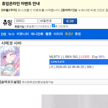
[08월2주차]
유니크뽑기 이벤트를 시작합니다.
[참여하기]
를 누르시면 비로그인도 참
|
분실찾기
|
다크모드
|
로그인유지
회원가입
DB
뉴스
커뮤니티
애니만화
웹툰
이미지
츄온2
츄온
사메코 사바
DB
웹툰
MLBTV
| L:88/A:561 |
LV203
|
Exp.
90%
3,696/4,070
| 0 | 2026-05-10 08:46:20 | 306 |
[숨덕모드설정]
게시판최상단항상설정가능