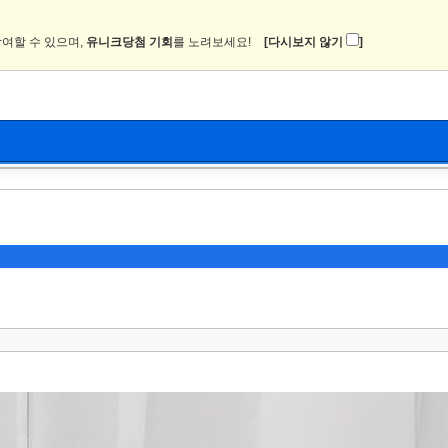
여할 수 있으며,
유니크당첨 기회
를 노려보세요!
[다시보지 않기
]
뉴스
커뮤니티
이미지
츄온2