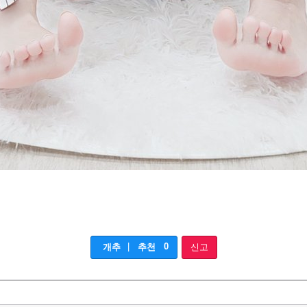
|
0
개추
추천
신고