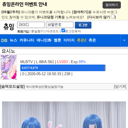
참여하기
[08월2주차]
유니크뽑기 이벤트를 시작합니다.
[참여하기]
를 누르시면 비로그
인도 참여할 수 있으며,
유니크당첨 기회
를 노려보세요!
[다시보지 않기
]
|
분실찾기
|
다크모드
|
로그인유지
회원가입
DB
뉴스
커뮤니티
애니만화
웹툰
이미지
츄온2
츄온
▼
요시노
DB
뉴스
커뮤니티
애니만화
웹툰
이미지
츄온2
츄온
MLBTV
| L:88/A:561 |
LV203
|
Exp.
99%
4,037/4,070
| 0 | 2026-05-12 19:50:33 | 238 |
[숨덕모드설정]
[닫기X]
게시판최상단항상설정가능