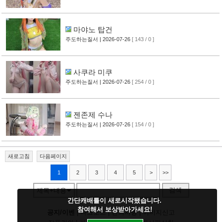
마야노 탑건
주도하는질서
| 2026-07-26
[ 143 / 0 ]
사쿠라 미쿠
주도하는질서
| 2026-07-26
[ 254 / 0 ]
젠존제 수나
주도하는질서
| 2026-07-26
[ 154 / 0 ]
새로고침
다음페이지
1
2
3
4
5
>
>>
검색
제목+내용
간단캐배틀이 새로시작됐습니다.
참여해서 보상받아가세요!
공지/이벤
|
다크모드
|
건의사항
|
이미지신고