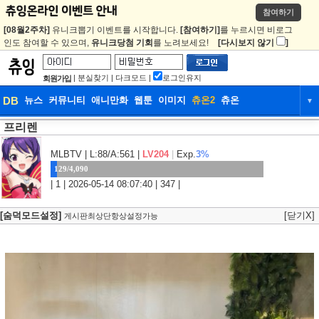
참여하기
[08월2주차]
유니크뽑기 이벤트를 시작합니다.
[참여하기]
를 누르시면 비로그
인도 참여할 수 있으며,
유니크당첨 기회
를 노려보세요!
[다시보지 않기
]
|
분실찾기
|
다크모드
|
로그인유지
회원가입
DB
뉴스
커뮤니티
애니만화
웹툰
이미지
츄온2
츄온
▼
프리렌
DB
뉴스
커뮤니티
애니만화
웹툰
이미지
츄온2
츄온
MLBTV
| L:88/A:561 |
LV204
|
Exp.
3%
129/4,090
| 1 | 2026-05-14 08:07:40 | 347 |
[숨덕모드설정]
[닫기X]
게시판최상단항상설정가능