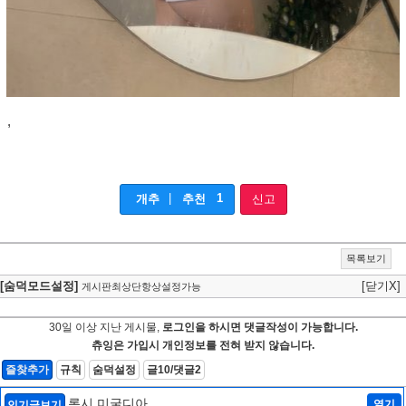
,
|
1
개추
추천
신고
목록보기
[숨덕모드설정]
[닫기X]
게시판최상단항상설정가능
30일 이상 지난 게시물,
로그인을 하시면 댓글작성이 가능합니다.
츄잉은 가입시 개인정보를 전혀 받지 않습니다.
즐찾추가
규칙
숨덕설정
글10/댓글2
록시 미굴디아
열기
인기글보기