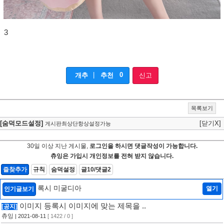
3
|
0
개추
추천
신고
목록보기
[숨덕모드설정]
[닫기X]
게시판최상단항상설정가능
30일 이상 지난 게시물,
로그인을 하시면 댓글작성이 가능합니다.
츄잉은 가입시 개인정보를 전혀 받지 않습니다.
즐찾추가
규칙
숨덕설정
글10/댓글2
록시 미굴디아
열기
인기글보기
이미지 등록시 이미지에 맞는 제목을 ..
[공지]
츄잉
| 2021-08-11
[ 1422 / 0 ]