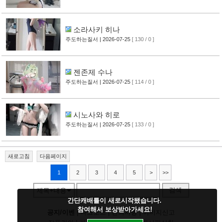
소라사키 히나
주도하는질서
| 2026-07-25
[ 130 / 0 ]
젠존제 수나
주도하는질서
| 2026-07-25
[ 114 / 0 ]
시노사와 히로
주도하는질서
| 2026-07-25
[ 133 / 0 ]
새로고침
다음페이지
1
2
3
4
5
>
>>
검색
제목+내용
간단캐배틀이 새로시작됐습니다.
참여해서 보상받아가세요!
공지/이벤
|
다크모드
|
건의사항
|
이미지신고