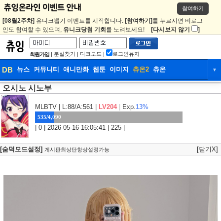
참여하기
[08월2주차]
유니크뽑기 이벤트를 시작합니다.
[참여하기]
를 누르시면 비로그
인도 참여할 수 있으며,
유니크당첨 기회
를 노려보세요!
[다시보지 않기
]
|
분실찾기
|
다크모드
|
로그인유지
회원가입
DB
뉴스
커뮤니티
애니만화
웹툰
이미지
츄온2
츄온
▼
오시노 시노부
DB
뉴스
커뮤니티
애니만화
웹툰
이미지
츄온2
츄온
MLBTV
| L:88/A:561 |
LV204
|
Exp.
13%
535/4,090
| 0 | 2026-05-16 16:05:41 | 225 |
[숨덕모드설정]
[닫기X]
게시판최상단항상설정가능