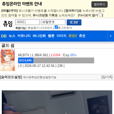
참여하기
[08월2주차]
유니크뽑기 이벤트를 시작합니다.
[참여하기]
를 누르시면 비로그
인도 참여할 수 있으며,
유니크당첨 기회
를 노려보세요!
[다시보지 않기
]
|
분실찾기
|
다크모드
|
로그인유지
회원가입
DB
뉴스
커뮤니티
애니만화
웹툰
이미지
츄온2
츄온
▼
골드 쉽
DB
뉴스
커뮤니티
애니만화
웹툰
이미지
츄온2
츄온
MLBTV
| L:88/A:561 |
LV204
|
Exp.
20%
835/4,090
| 0 | 2026-05-17 12:42:56 | 238 |
[숨덕모드설정]
[닫기X]
게시판최상단항상설정가능