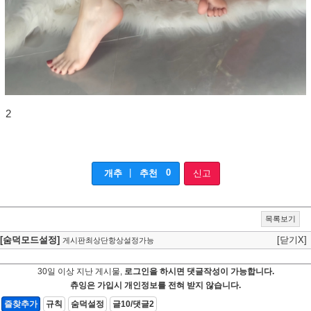
2
|
0
개추
추천
신고
목록보기
[숨덕모드설정]
[닫기X]
게시판최상단항상설정가능
30일 이상 지난 게시물,
로그인을 하시면 댓글작성이 가능합니다.
츄잉은 가입시 개인정보를 전혀 받지 않습니다.
즐찾추가
규칙
숨덕설정
글10/댓글2