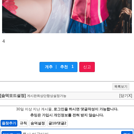
4
|
1
개추
추천
신고
목록보기
[숨덕모드설정]
[닫기X]
게시판최상단항상설정가능
30일 이상 지난 게시물,
로그인을 하시면 댓글작성이 가능합니다.
츄잉은 가입시 개인정보를 전혀 받지 않습니다.
즐찾추가
규칙
숨덕설정
글10/댓글2