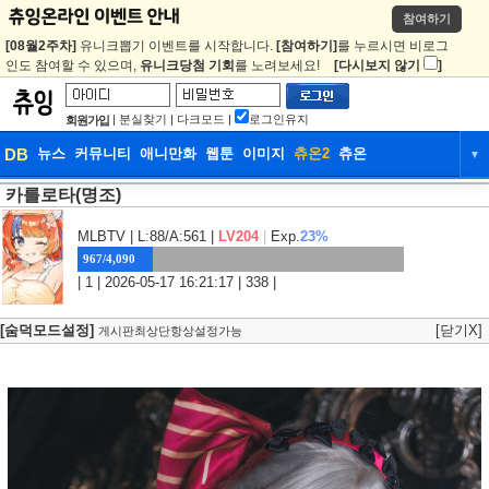
참여하기
[08월2주차]
유니크뽑기 이벤트를 시작합니다.
[참여하기]
를 누르시면 비로그
인도 참여할 수 있으며,
유니크당첨 기회
를 노려보세요!
[다시보지 않기
]
|
분실찾기
|
다크모드
|
로그인유지
회원가입
DB
뉴스
커뮤니티
애니만화
웹툰
이미지
츄온2
츄온
▼
카를로타(명조)
DB
뉴스
커뮤니티
애니만화
웹툰
이미지
츄온2
츄온
MLBTV
| L:88/A:561 |
LV204
|
Exp.
23%
967/4,090
| 1 | 2026-05-17 16:21:17 | 338 |
[숨덕모드설정]
[닫기X]
게시판최상단항상설정가능