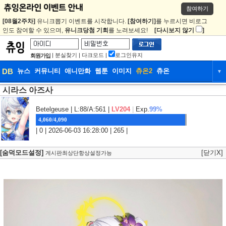
참여하기
[08월2주차]
유니크뽑기 이벤트를 시작합니다.
[참여하기]
를 누르시면 비로그
인도 참여할 수 있으며,
유니크당첨 기회
를 노려보세요!
[다시보지 않기
]
|
분실찾기
|
다크모드
|
로그인유지
회원가입
DB
뉴스
커뮤니티
애니만화
웹툰
이미지
츄온2
츄온
▼
시라스 아즈사
DB
뉴스
커뮤니티
애니만화
웹툰
이미지
츄온2
츄온
Betelgeuse
| L:88/A:561 |
LV204
|
Exp.
99%
4,060/4,090
| 0 | 2026-06-03 16:28:00 | 265 |
[숨덕모드설정]
[닫기X]
게시판최상단항상설정가능