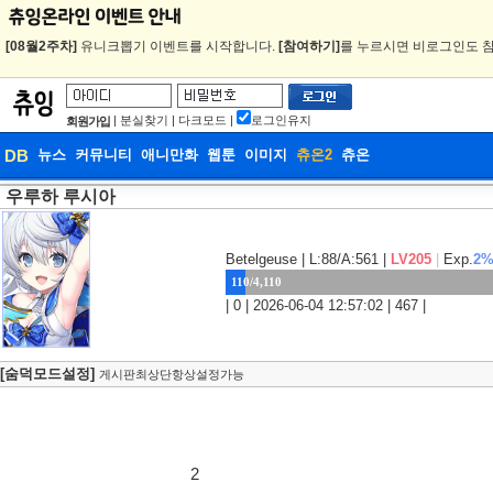
[08월2주차]
유니크뽑기 이벤트를 시작합니다.
[참여하기]
를 누르시면 비로그인도 참
|
분실찾기
|
다크모드
|
로그인유지
회원가입
DB
뉴스
커뮤니티
애니만화
웹툰
이미지
츄온2
츄온
우루하 루시아
DB
웹툰
Betelgeuse
| L:88/A:561 |
LV205
|
Exp.
2
110/4,110
| 0 | 2026-06-04 12:57:02 | 467 |
[숨덕모드설정]
게시판최상단항상설정가능
2