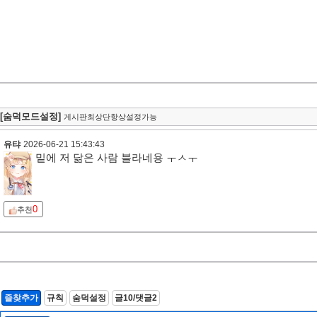
[숨덕모드설정]
게시판최상단항상설정가능
유탸
2026-06-21 15:43:43
밑에 저 닮은 사람 블라네용 ㅜㅅㅜ
0
추천
즐찾추가
규칙
숨덕설정
글10/댓글2