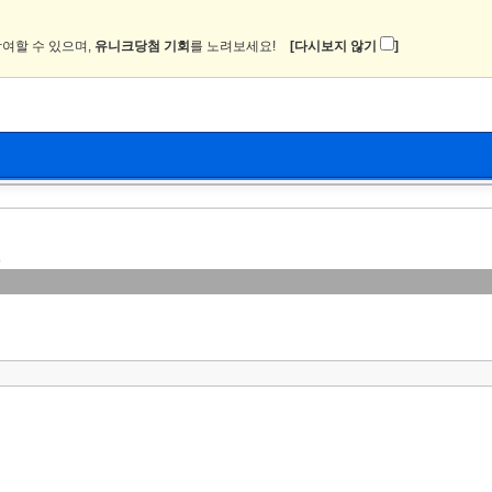
여할 수 있으며,
유니크당첨 기회
를 노려보세요!
[다시보지 않기
]
뉴스
커뮤니티
이미지
츄온2
%