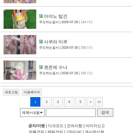
마야노 탑건
주도하는질서
| 2026-07-26
[ 144 / 0 ]
사쿠라 미쿠
주도하는질서
| 2026-07-26
[ 258 / 0 ]
젠존제 수나
주도하는질서
| 2026-07-26
[ 156 / 0 ]
새로고침
다음페이지
1
2
3
4
5
>
>>
검색
제목+내용
공지/이벤
|
다크모드
|
건의사항
|
이미지신고
작품건의
|
캐릭건의
|
기타디비
|
게시판신청