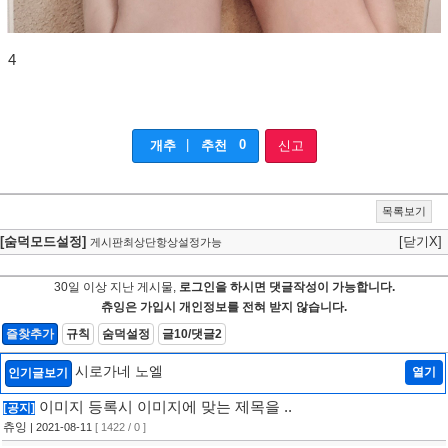
4
|
0
개추
추천
신고
목록보기
[숨덕모드설정]
[닫기X]
게시판최상단항상설정가능
30일 이상 지난 게시물,
로그인을 하시면 댓글작성이 가능합니다.
츄잉은 가입시 개인정보를 전혀 받지 않습니다.
즐찾추가
규칙
숨덕설정
글10/댓글2
시로가네 노엘
열기
인기글보기
이미지 등록시 이미지에 맞는 제목을 ..
[공지]
츄잉
| 2021-08-11
[ 1422 / 0 ]