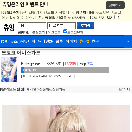
참여하기
[08월2주차]
유니크뽑기 이벤트를 시작합니다.
[참여하기]
를 누르시면 비로그
인도 참여할 수 있으며,
유니크당첨 기회
를 노려보세요!
[다시보지 않기
]
|
분실찾기
|
다크모드
|
로그인유지
회원가입
DB
뉴스
커뮤니티
애니만화
웹툰
이미지
츄온2
츄온
▼
모코코 어비스가드
DB
뉴스
커뮤니티
애니만화
웹툰
이미지
츄온2
츄온
Betelgeuse
| L:88/A:561 |
LV205
|
Exp.
3%
130/4,110
| 0 | 2026-06-04 14:28:51 | 270 |
[숨덕모드설정]
[닫기X]
게시판최상단항상설정가능