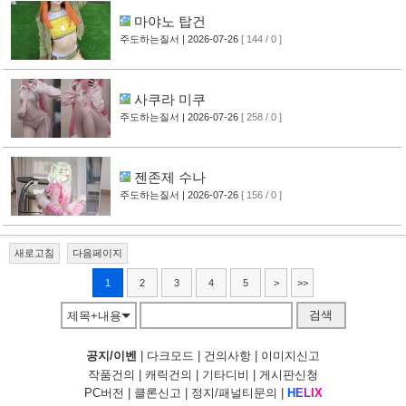
마야노 탑건
주도하는질서
| 2026-07-26
[ 144 / 0 ]
사쿠라 미쿠
주도하는질서
| 2026-07-26
[ 258 / 0 ]
젠존제 수나
주도하는질서
| 2026-07-26
[ 156 / 0 ]
새로고침
다음페이지
1
2
3
4
5
>
>>
검색
제목+내용
공지/이벤
|
다크모드
|
건의사항
|
이미지신고
작품건의
|
캐릭건의
|
기타디비
|
게시판신청
PC버전
|
클론신고
|
정지/패널티문의
|
H
E
L
I
X