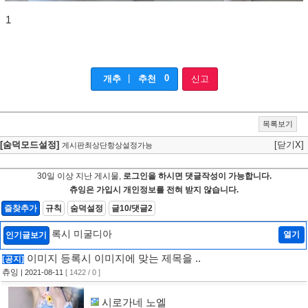
1
|
0
개추
추천
신고
목록보기
[숨덕모드설정]
[닫기X]
게시판최상단항상설정가능
30일 이상 지난 게시물,
로그인을 하시면 댓글작성이 가능합니다.
츄잉은 가입시 개인정보를 전혀 받지 않습니다.
즐찾추가
규칙
숨덕설정
글10/댓글2
록시 미굴디아
열기
인기글보기
이미지 등록시 이미지에 맞는 제목을 ..
[공지]
츄잉
| 2021-08-11
[ 1422 / 0 ]
시로가네 노엘