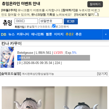
참여하기
[08월2주차]
유니크뽑기 이벤트를 시작합니다.
[참여하기]
를 누르시면 비로그
인도 참여할 수 있으며,
유니크당첨 기회
를 노려보세요!
[다시보지 않기
]
|
분실찾기
|
다크모드
|
로그인유지
회원가입
DB
뉴스
커뮤니티
애니만화
웹툰
이미지
츄온2
츄온
▼
칸나 카무이
DB
뉴스
커뮤니티
애니만화
웹툰
이미지
츄온2
츄온
Betelgeuse
| L:88/A:561 |
LV205
|
Exp.
5%
214/4,110
| 0 | 2026-06-05 09:35:34 | 224 |
[숨덕모드설정]
[닫기X]
게시판최상단항상설정가능