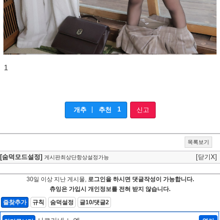
1
|
1
개추
추천
신고
목록보기
[숨덕모드설정]
[닫기X]
게시판최상단항상설정가능
30일 이상 지난 게시물,
로그인을 하시면 댓글작성이 가능합니다.
츄잉은 가입시 개인정보를 전혀 받지 않습니다.
즐찾추가
규칙
숨덕설정
글10/댓글2