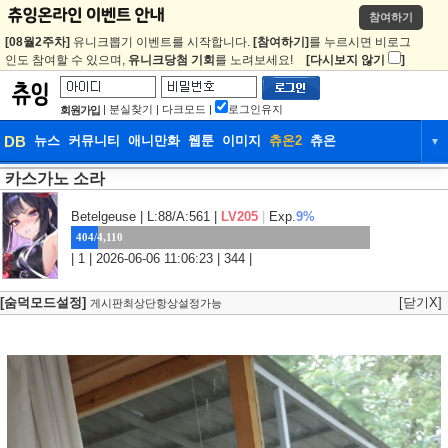
참여하기
[08월2주차]
유니크뽑기 이벤트를 시작합니다.
[참여하기]
를 누르시면 비로그
인도 참여할 수 있으며,
유니크당첨 기회
를 노려보세요!
[다시보지 않기
]
|
분실찾기
|
다크모드
|
로그인유지
회원가입
DB
뉴스
커뮤니티
애니만화
웹툰
이미지
츄온2
츄온
▼
카스가노 소라
DB
뉴스
커뮤니티
애니만화
웹툰
이미지
츄온2
츄온
Betelgeuse
| L:88/A:561 |
LV205
|
Exp.
9%
404/4,110
| 1 | 2026-06-06 11:06:23 | 344 |
[숨덕모드설정]
[닫기X]
게시판최상단항상설정가능