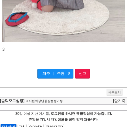
3
|
0
개추
추천
신고
목록보기
[숨덕모드설정]
[닫기X]
게시판최상단항상설정가능
30일 이상 지난 게시물,
로그인을 하시면 댓글작성이 가능합니다.
츄잉은 가입시 개인정보를 전혀 받지 않습니다.
즐찾추가
규칙
숨덕설정
글10/댓글2