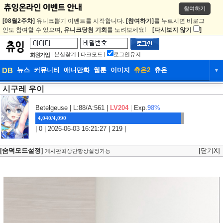
참여하기
[08월2주차]
유니크뽑기 이벤트를 시작합니다.
[참여하기]
를 누르시면 비로그
인도 참여할 수 있으며,
유니크당첨 기회
를 노려보세요!
[다시보지 않기
]
|
분실찾기
|
다크모드
|
로그인유지
회원가입
DB
뉴스
커뮤니티
애니만화
웹툰
이미지
츄온2
츄온
▼
시구레 우이
DB
뉴스
커뮤니티
애니만화
웹툰
이미지
츄온2
츄온
Betelgeuse
| L:88/A:561 |
LV204
|
Exp.
98%
4,040/4,090
| 0 | 2026-06-03 16:21:27 | 219 |
[숨덕모드설정]
[닫기X]
게시판최상단항상설정가능