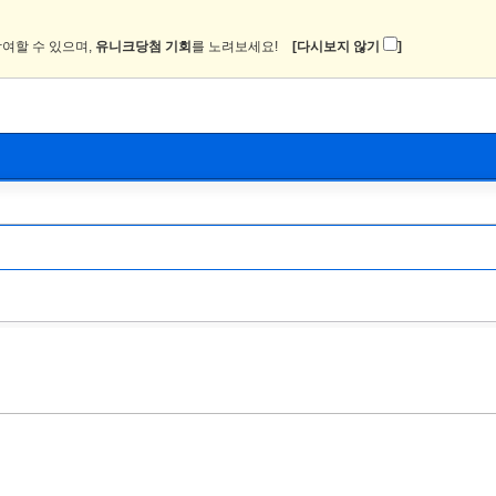
여할 수 있으며,
유니크당첨 기회
를 노려보세요!
[다시보지 않기
]
뉴스
커뮤니티
이미지
츄온2