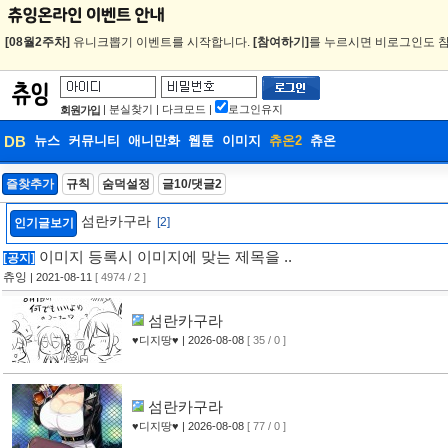
[08월2주차]
유니크뽑기 이벤트를 시작합니다.
[참여하기]
를 누르시면 비로그인도 참
|
분실찾기
|
다크모드
|
로그인유지
회원가입
DB
뉴스
커뮤니티
애니만화
웹툰
이미지
츄온2
츄온
DB
즐찾추가
규칙
숨덕설정
글10/댓글2
웹툰
섬란카구라
[2]
인기글보기
이미지 등록시 이미지에 맞는 제목을 ..
[공지]
츄잉
| 2021-08-11
[ 4974 / 2 ]
섬란카구라
♥디지땅♥
| 2026-08-08
[ 35 / 0 ]
섬란카구라
♥디지땅♥
| 2026-08-08
[ 77 / 0 ]