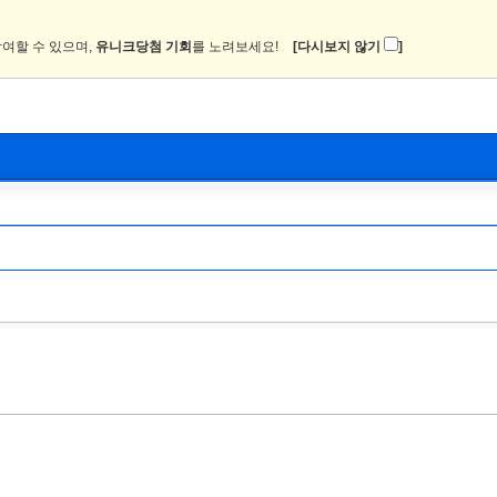
여할 수 있으며,
유니크당첨 기회
를 노려보세요!
[다시보지 않기
]
뉴스
커뮤니티
이미지
츄온2