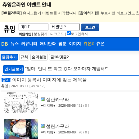
[08월2주차]
유니크뽑기 이벤트를 시작합니다.
[참여하기]
를 누르시면 비로그인도 참
|
분실찾기
|
다크모드
|
로그인유지
회원가입
DB
뉴스
커뮤니티
애니만화
웹툰
이미지
츄온2
츄온
DB
즐찾추가
규칙
숨덕설정
글10/댓글2
웹툰
"엄마! 언니 또 학교 갔다 오자마자 게임해!"
인기글보기
이미지 등록시 이미지에 맞는 제목을 ..
[공지]
츄잉
| 2021-08-11
[ 4974 / 2 ]
섬란카구라
♥디지땅♥
| 2026-08-08
[ 31 / 0 ]
섬란카구라
♥디지땅♥
| 2026-08-08
[ 70 / 0 ]