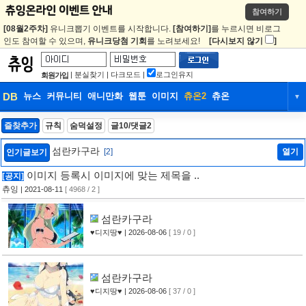
참여하기
[08월2주차]
유니크뽑기 이벤트를 시작합니다.
[참여하기]
를 누르시면 비로그
인도 참여할 수 있으며,
유니크당첨 기회
를 노려보세요!
[다시보지 않기
]
|
분실찾기
|
다크모드
|
로그인유지
회원가입
DB
뉴스
커뮤니티
애니만화
웹툰
이미지
츄온2
츄온
▼
DB
뉴스
커뮤니티
애니만화
즐찾추가
규칙
숨덕설정
글10/댓글2
웹툰
이미지
츄온2
츄온
섬란카구라
[2]
열기
인기글보기
이미지 등록시 이미지에 맞는 제목을 ..
[공지]
츄잉
| 2021-08-11
[ 4968 / 2 ]
섬란카구라
♥디지땅♥
| 2026-08-06
[ 19 / 0 ]
섬란카구라
♥디지땅♥
| 2026-08-06
[ 37 / 0 ]