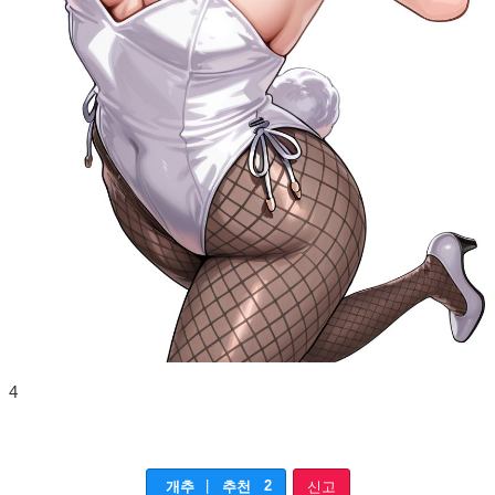
4
|
2
개추
추천
신고