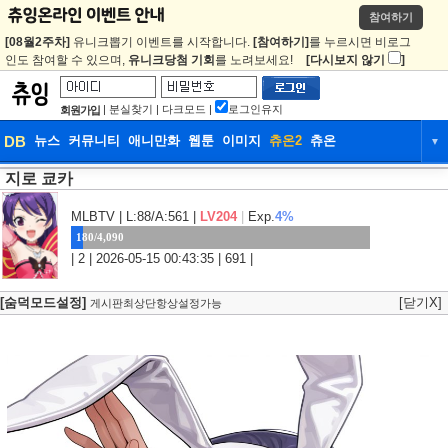
참여하기
[08월2주차]
유니크뽑기 이벤트를 시작합니다.
[참여하기]
를 누르시면 비로그
인도 참여할 수 있으며,
유니크당첨 기회
를 노려보세요!
[다시보지 않기
]
|
분실찾기
|
다크모드
|
로그인유지
회원가입
DB
뉴스
커뮤니티
애니만화
웹툰
이미지
츄온2
츄온
▼
지로 쿄카
DB
뉴스
커뮤니티
애니만화
웹툰
이미지
츄온2
츄온
MLBTV
| L:88/A:561 |
LV204
|
Exp.
4%
180/4,090
| 2 | 2026-05-15 00:43:35 | 691 |
[숨덕모드설정]
[닫기X]
게시판최상단항상설정가능