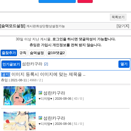
목록보기
[숨덕모드설정]
[닫기X]
게시판최상단항상설정가능
30일 이상 지난 게시물,
로그인을 하시면 댓글작성이 가능합니다.
츄잉은 가입시 개인정보를 전혀 받지 않습니다.
즐찾추가
규칙
숨덕설정
글10/댓글2
섬란카구라
[2]
열기
인기글보기
이미지 등록시 이미지에 맞는 제목을 ..
[공지]
츄잉
| 2021-08-11
[ 4968 / 2 ]
섬란카구라
♥디지땅♥
| 2026-08-06
[ 43 / 0 ]
섬란카구라
♥디지땅♥
| 2026-08-06
[ 51 / 0 ]