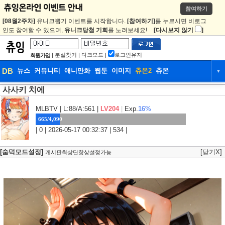
참여하기
[08월2주차]
유니크뽑기 이벤트를 시작합니다.
[참여하기]
를 누르시면 비로그
인도 참여할 수 있으며,
유니크당첨 기회
를 노려보세요!
[다시보지 않기
]
|
분실찾기
|
다크모드
|
로그인유지
회원가입
DB
뉴스
커뮤니티
애니만화
웹툰
이미지
츄온2
츄온
▼
사사키 치에
DB
뉴스
커뮤니티
애니만화
웹툰
이미지
츄온2
츄온
MLBTV
| L:88/A:561 |
LV204
|
Exp.
16%
665/4,090
| 0 | 2026-05-17 00:32:37 | 534 |
[숨덕모드설정]
[닫기X]
게시판최상단항상설정가능