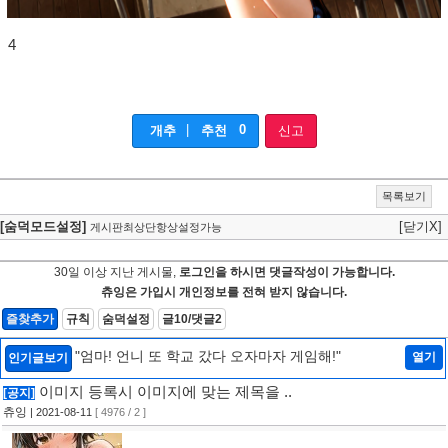
4
|
0
개추
추천
신고
목록보기
[숨덕모드설정]
[닫기X]
게시판최상단항상설정가능
30일 이상 지난 게시물,
로그인을 하시면 댓글작성이 가능합니다.
츄잉은 가입시 개인정보를 전혀 받지 않습니다.
즐찾추가
규칙
숨덕설정
글10/댓글2
"엄마! 언니 또 학교 갔다 오자마자 게임해!"
열기
인기글보기
이미지 등록시 이미지에 맞는 제목을 ..
[공지]
츄잉
| 2021-08-11
[ 4976 / 2 ]