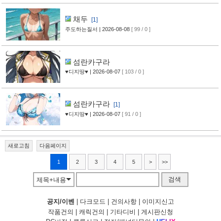
채두
[1]
주도하는질서
| 2026-08-08
[ 99 / 0 ]
섬란카구라
♥디지땅♥
| 2026-08-07
[ 103 / 0 ]
섬란카구라
[1]
♥디지땅♥
| 2026-08-07
[ 91 / 0 ]
새로고침
다음페이지
1
2
3
4
5
>
>>
검색
제목+내용
공지/이벤
|
다크모드
|
건의사항
|
이미지신고
작품건의
|
캐릭건의
|
기타디비
|
게시판신청