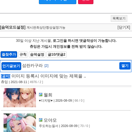
목록보기
[숨덕모드설정]
[닫기X]
게시판최상단항상설정가능
30일 이상 지난 게시물,
로그인을 하시면 댓글작성이 가능합니다.
츄잉은 가입시 개인정보를 전혀 받지 않습니다.
즐찾추가
규칙
숨덕설정
글10/댓글2
섬란카구라
[2]
열기
인기글보기
이미지 등록시 이미지에 맞는 제목을 ..
[공지]
츄잉
| 2021-08-11
[ 4976 / 2 ]
월희
♥디지땅♥
| 2026-08-09
[ 66 / 0 ]
모야모
주도하는질서
| 2026-08-09
[ 70 / 0 ]