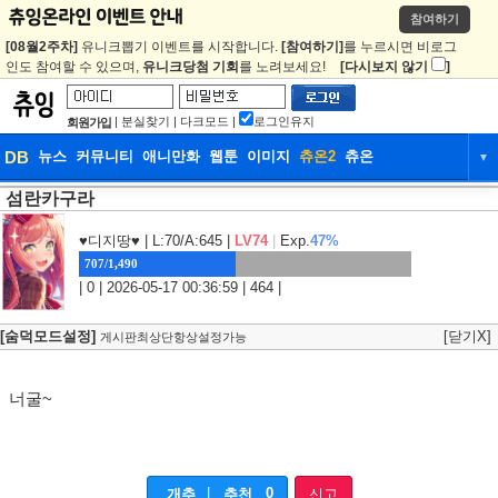
참여하기
[08월2주차]
유니크뽑기 이벤트를 시작합니다.
[참여하기]
를 누르시면 비로그
인도 참여할 수 있으며,
유니크당첨 기회
를 노려보세요!
[다시보지 않기
]
|
분실찾기
|
다크모드
|
로그인유지
회원가입
DB
뉴스
커뮤니티
애니만화
웹툰
이미지
츄온2
츄온
▼
섬란카구라
DB
뉴스
커뮤니티
애니만화
웹툰
이미지
츄온2
츄온
♥디지땅♥
| L:70/A:645 |
LV74
|
Exp.
47%
707/1,490
| 0 | 2026-05-17 00:36:59 | 464 |
[숨덕모드설정]
[닫기X]
게시판최상단항상설정가능
너굴~
|
0
개추
추천
신고