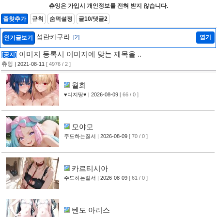
츄잉은 가입시 개인정보를 전혀 받지 않습니다.
즐찾추가
규칙
숨덕설정
글10/댓글2
섬란카구라
[2]
열기
인기글보기
이미지 등록시 이미지에 맞는 제목을 ..
[공지]
츄잉
| 2021-08-11
[ 4976 / 2 ]
월희
♥디지땅♥
| 2026-08-09
[ 66 / 0 ]
모야모
주도하는질서
| 2026-08-09
[ 70 / 0 ]
카르티시아
주도하는질서
| 2026-08-09
[ 61 / 0 ]
텐도 아리스