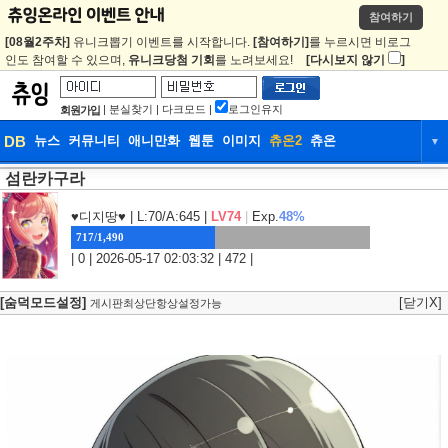
참여하기
[08월2주차]
유니크뽑기 이벤트를 시작합니다.
[참여하기]
를 누르시면 비로그
인도 참여할 수 있으며,
유니크당첨 기회
를 노려보세요!
[다시보지 않기
]
|
분실찾기
|
다크모드
|
로그인유지
회원가입
DB
뉴스
커뮤니티
애니만화
웹툰
이미지
츄온2
츄온
▼
섬란카구라
DB
뉴스
커뮤니티
애니만화
웹툰
이미지
츄온2
츄온
♥디지땅♥
| L:70/A:645 |
LV74
|
Exp.
48%
717/1,490
| 0 | 2026-05-17 02:03:32 | 472 |
[숨덕모드설정]
[닫기X]
게시판최상단항상설정가능