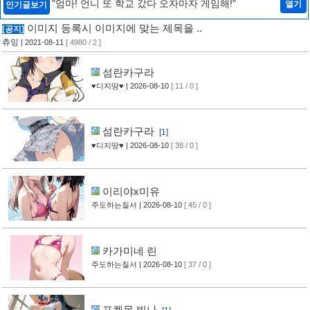
"엄마! 언니 또 학교 갔다 오자마자 게임해!"
열기
인기글보기
이미지 등록시 이미지에 맞는 제목을 ..
[공지]
츄잉
| 2021-08-11
[ 4980 / 2 ]
섬란카구라
♥디지땅♥
| 2026-08-10
[ 11 / 0 ]
섬란카구라
[1]
♥디지땅♥
| 2026-08-10
[ 38 / 0 ]
이리야x미유
주도하는질서
| 2026-08-10
[ 45 / 0 ]
카가미네 린
주도하는질서
| 2026-08-10
[ 37 / 0 ]
포켓몬 빛나