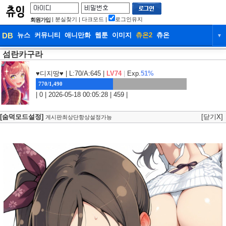
|
분실찾기
|
다크모드
|
로그인유지
회원가입
DB
뉴스
커뮤니티
애니만화
웹툰
이미지
츄온2
츄온
▼
섬란카구라
DB
뉴스
커뮤니티
애니만화
웹툰
이미지
츄온2
츄온
♥디지땅♥
| L:70/A:645 |
LV74
|
Exp.
51%
770/1,490
| 0 | 2026-05-18 00:05:28 | 459 |
[숨덕모드설정]
[닫기X]
게시판최상단항상설정가능