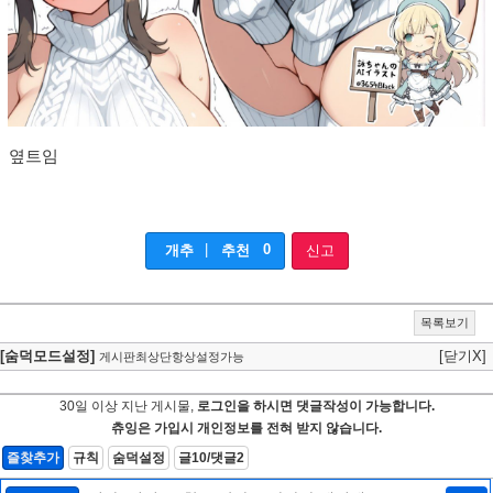
옆트임
|
0
개추
추천
신고
목록보기
[숨덕모드설정]
[닫기X]
게시판최상단항상설정가능
30일 이상 지난 게시물,
로그인을 하시면 댓글작성이 가능합니다.
츄잉은 가입시 개인정보를 전혀 받지 않습니다.
즐찾추가
규칙
숨덕설정
글10/댓글2