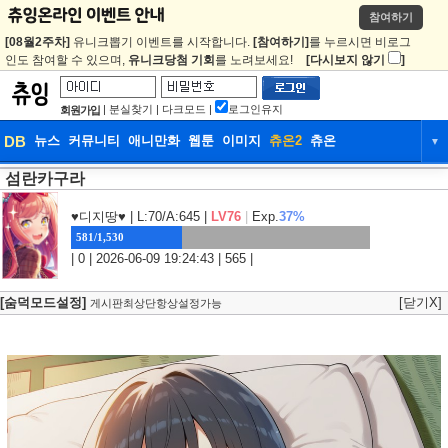
참여하기
[08월2주차]
유니크뽑기 이벤트를 시작합니다.
[참여하기]
를 누르시면 비로그
인도 참여할 수 있으며,
유니크당첨 기회
를 노려보세요!
[다시보지 않기
]
|
분실찾기
|
다크모드
|
로그인유지
회원가입
DB
뉴스
커뮤니티
애니만화
웹툰
이미지
츄온2
츄온
▼
섬란카구라
DB
뉴스
커뮤니티
애니만화
웹툰
이미지
츄온2
츄온
♥디지땅♥
| L:70/A:645 |
LV76
|
Exp.
37%
581/1,530
| 0 | 2026-06-09 19:24:43 | 565 |
[숨덕모드설정]
[닫기X]
게시판최상단항상설정가능