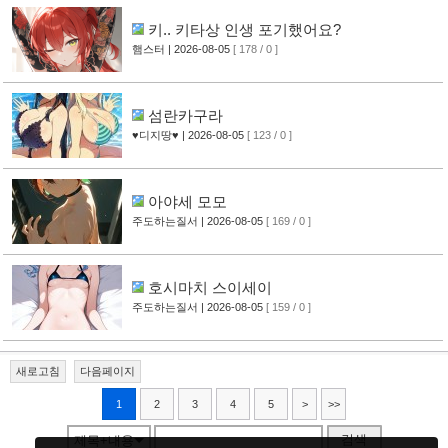
키.. 키타상 인생 포기했어요?
햄스터
| 2026-08-05
[ 178 / 0 ]
섬란카구라
♥디지땅♥
| 2026-08-05
[ 123 / 0 ]
아야세 모모
주도하는질서
| 2026-08-05
[ 169 / 0 ]
호시마치 스이세이
주도하는질서
| 2026-08-05
[ 159 / 0 ]
새로고침
다음페이지
1
2
3
4
5
>
>>
검색
제목+내용