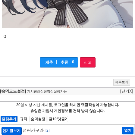
:0
|
0
개추
추천
신고
목록보기
[숨덕모드설정]
[닫기X]
게시판최상단항상설정가능
30일 이상 지난 게시물,
로그인을 하시면 댓글작성이 가능합니다.
츄잉은 가입시 개인정보를 전혀 받지 않습니다.
즐찾추가
규칙
숨덕설정
글10/댓글2
섬란카구라
[2]
열기
인기글보기