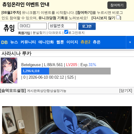
참여하기
[08월2주차]
유니크뽑기 이벤트를 시작합니다.
[참여하기]
를 누르시면 비로그
인도 참여할 수 있으며,
유니크당첨 기회
를 노려보세요!
[다시보지 않기
]
|
분실찾기
|
다크모드
|
로그인유지
회원가입
DB
뉴스
커뮤니티
애니만화
웹툰
이미지
츄온2
츄온
▼
사라시나 루카
DB
뉴스
커뮤니티
애니만화
웹툰
이미지
츄온2
츄온
Betelgeuse
| L:88/A:561 |
LV205
|
Exp.
31%
1,296/4,110
| 0 | 2026-06-10 00:02:12 | 525 |
[숨덕모드설정]
[닫기X]
게시판최상단항상설정가능