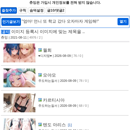
츄잉은 가입시 개인정보를 전혀 받지 않습니다.
즐찾추가
규칙
숨덕설정
글10/댓글2
"엄마! 언니 또 학교 갔다 오자마자 게임해!"
열기
인기글보기
이미지 등록시 이미지에 맞는 제목을 ..
[공지]
츄잉
| 2021-08-11
[ 4976 / 2 ]
월희
♥디지땅♥
| 2026-08-09
[ 76 / 0 ]
모야모
주도하는질서
| 2026-08-09
[ 78 / 0 ]
카르티시아
주도하는질서
| 2026-08-09
[ 68 / 0 ]
텐도 아리스
[1]