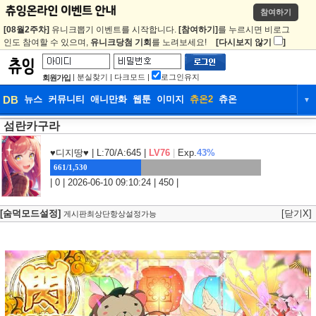
참여하기
[08월2주차]
유니크뽑기 이벤트를 시작합니다.
[참여하기]
를 누르시면 비로그
인도 참여할 수 있으며,
유니크당첨 기회
를 노려보세요!
[다시보지 않기
]
|
분실찾기
|
다크모드
|
로그인유지
회원가입
DB
뉴스
커뮤니티
애니만화
웹툰
이미지
츄온2
츄온
▼
섬란카구라
DB
뉴스
커뮤니티
애니만화
웹툰
이미지
츄온2
츄온
♥디지땅♥
| L:70/A:645 |
LV76
|
Exp.
43%
661/1,530
| 0 | 2026-06-10 09:10:24 | 450 |
[숨덕모드설정]
[닫기X]
게시판최상단항상설정가능