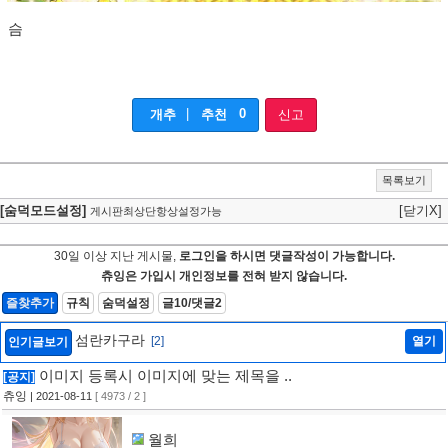
슴
|
0
개추
추천
신고
목록보기
[숨덕모드설정]
[닫기X]
게시판최상단항상설정가능
30일 이상 지난 게시물,
로그인을 하시면 댓글작성이 가능합니다.
츄잉은 가입시 개인정보를 전혀 받지 않습니다.
즐찾추가
규칙
숨덕설정
글10/댓글2
섬란카구라
[2]
열기
인기글보기
이미지 등록시 이미지에 맞는 제목을 ..
[공지]
츄잉
| 2021-08-11
[ 4973 / 2 ]
월희