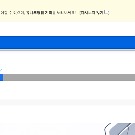
여할 수 있으며,
유니크당첨 기회
를 노려보세요!
[다시보지 않기
]
뉴스
커뮤니티
이미지
츄온2
%