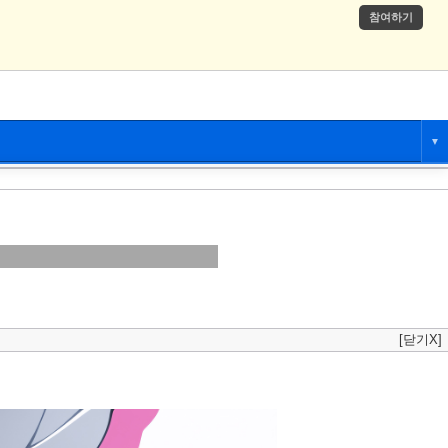
참여하기
▼
애니만화
츄온
[닫기X]