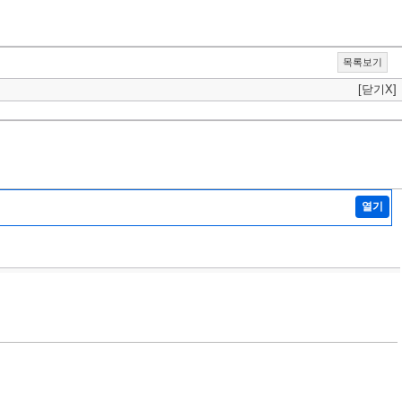
목록보기
[닫기X]
열기