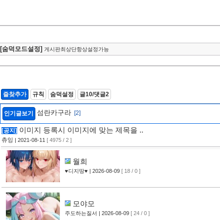
[숨덕모드설정]
게시판최상단항상설정가능
즐찾추가
규칙
숨덕설정
글10/댓글2
섬란카구라
[2]
인기글보기
이미지 등록시 이미지에 맞는 제목을 ..
[공지]
츄잉
| 2021-08-11
[ 4975 / 2 ]
월희
♥디지땅♥
| 2026-08-09
[ 18 / 0 ]
모야모
주도하는질서
| 2026-08-09
[ 24 / 0 ]