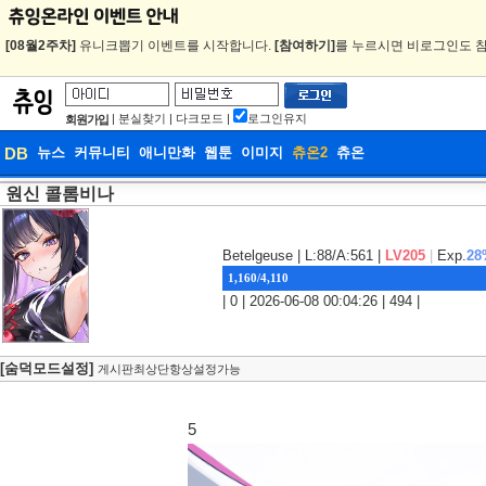
[08월2주차]
유니크뽑기 이벤트를 시작합니다.
[참여하기]
를 누르시면 비로그인도 참
|
분실찾기
|
다크모드
|
로그인유지
회원가입
DB
뉴스
커뮤니티
애니만화
웹툰
이미지
츄온2
츄온
원신 콜롬비나
DB
웹툰
Betelgeuse
| L:88/A:561 |
LV205
|
Exp.
28
1,160/4,110
| 0 | 2026-06-08 00:04:26 | 494 |
[숨덕모드설정]
게시판최상단항상설정가능
5