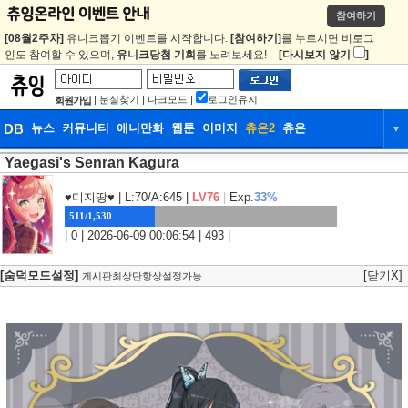
참여하기
[08월2주차]
유니크뽑기 이벤트를 시작합니다.
[참여하기]
를 누르시면 비로그
인도 참여할 수 있으며,
유니크당첨 기회
를 노려보세요!
[다시보지 않기
]
|
분실찾기
|
다크모드
|
로그인유지
회원가입
DB
뉴스
커뮤니티
애니만화
웹툰
이미지
츄온2
츄온
▼
Yaegasi's Senran Kagura
DB
뉴스
커뮤니티
애니만화
웹툰
이미지
츄온2
츄온
♥디지땅♥
| L:70/A:645 |
LV76
|
Exp.
33%
511/1,530
| 0 | 2026-06-09 00:06:54 | 493 |
[숨덕모드설정]
[닫기X]
게시판최상단항상설정가능