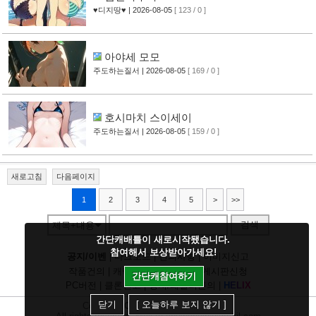
♥디지땅♥
| 2026-08-05
[ 123 / 0 ]
아야세 모모
주도하는질서
| 2026-08-05
[ 169 / 0 ]
호시마치 스이세이
주도하는질서
| 2026-08-05
[ 159 / 0 ]
새로고침
다음페이지
1
2
3
4
5
>
>>
검색
제목+내용
간단캐배틀이 새로시작됐습니다.
참여해서 보상받아가세요!
공지/이벤
|
다크모드
|
건의사항
|
이미지신고
작품건의
|
캐릭건의
|
기타디비
|
게시판신청
간단캐참여하기
PC버전
|
클론신고
|
정지/패널티문의
|
H
E
L
I
X
닫기
[ 오늘하루 보지 않기 ]
Copyright
CHUING
Communications.