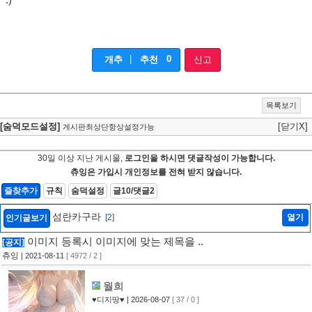
:)
|
0
개추
추천
신고
목록보기
[숨덕모드설정]
[닫기X]
게시판최상단항상설정가능
30일 이상 지난 게시물,
로그인을 하시면 댓글작성이 가능합니다.
츄잉은 가입시 개인정보를 전혀 받지 않습니다.
즐찾추가
규칙
숨덕설정
글10/댓글2
섬란카구라
[2]
열기
인기글보기
이미지 등록시 이미지에 맞는 제목을 ..
[공지]
츄잉
| 2021-08-11
[ 4972 / 2 ]
월희
♥디지땅♥
| 2026-08-07
[ 37 / 0 ]