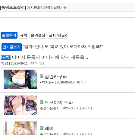
[숨덕모드설정]
게시판최상단항상설정가능
즐찾추가
규칙
숨덕설정
글10/댓글2
"엄마! 언니 또 학교 갔다 오자마자 게임해!"
인기글보기
이미지 등록시 이미지에 맞는 제목을 ..
[공지]
츄잉
| 2021-08-11
[ 4974 / 2 ]
섬란카구라
♥디지땅♥
| 2026-08-08
[ 46 / 0 ]
토코야미 토와
주도하는질서
| 2026-08-08
[ 42 / 0 ]
페비
주도하는질서
| 2026-08-08
[ 40 / 0 ]