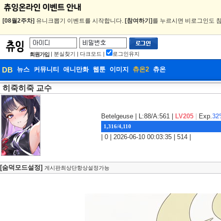
[08월2주차]
유니크뽑기 이벤트를 시작합니다.
[참여하기]
를 누르시면 비로그인도 참
|
분실찾기
|
다크모드
|
로그인유지
회원가입
DB
뉴스
커뮤니티
애니만화
웹툰
이미지
츄온2
츄온
히죽히죽 교수
DB
웹툰
Betelgeuse
| L:88/A:561 |
LV205
|
Exp.
32
1,316/4,110
| 0 | 2026-06-10 00:03:35 | 514 |
[숨덕모드설정]
게시판최상단항상설정가능