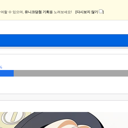
여할 수 있으며,
유니크당첨 기회
를 노려보세요!
[다시보지 않기
]
뉴스
커뮤니티
이미지
츄온2
%