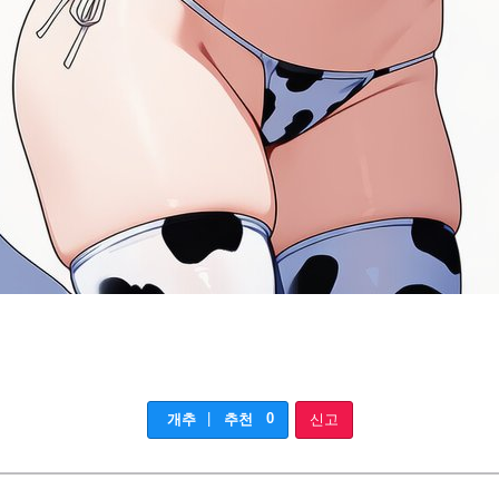
|
0
개추
추천
신고