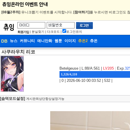
[08월2주차]
유니크뽑기 이벤트를 시작합니다.
[참여하기]
를 누르시면 비로그인도 참
|
분실찾기
|
다크모드
|
로그인유지
회원가입
DB
뉴스
커뮤니티
애니만화
웹툰
이미지
츄온2
츄온
사쿠라우치 리코
DB
웹툰
Betelgeuse
| L:88/A:561 |
LV205
|
Exp.
32
1,326/4,110
| 0 | 2026-06-10 00:03:52 | 532 |
[숨덕모드설정]
게시판최상단항상설정가능