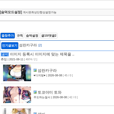
[숨덕모드설정]
게시판최상단항상설정가능
즐찾추가
규칙
숨덕설정
글10/댓글2
섬란카구라
[2]
인기글보기
이미지 등록시 이미지에 맞는 제목을 ..
[공지]
츄잉
| 2021-08-11
[ 4974 / 2 ]
섬란카구라
♥디지땅♥
| 2026-08-08
[ 45 / 0 ]
토코야미 토와
주도하는질서
| 2026-08-08
[ 42 / 0 ]