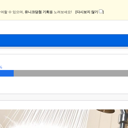
여할 수 있으며,
유니크당첨 기회
를 노려보세요!
[다시보지 않기
]
뉴스
커뮤니티
이미지
츄온2
%