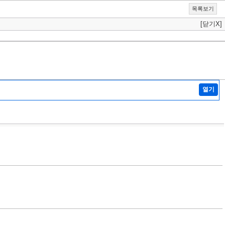
목록보기
[닫기X]
열기