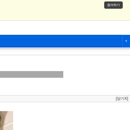
참여하기
▼
애니만화
츄온
[닫기X]