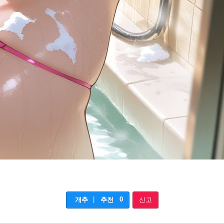
|
0
개추
추천
신고