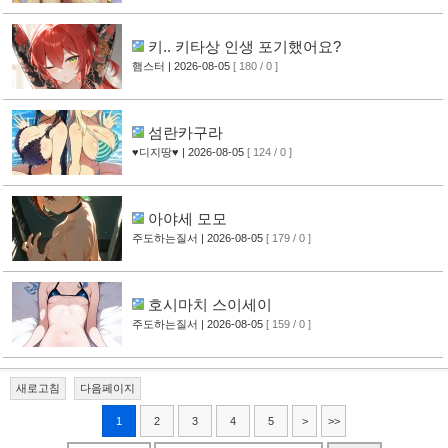
키.. 키타상 인생 포기했어요?
햄스터
| 2026-08-05
[ 180 / 0 ]
섬란카구라
♥디지땅♥
| 2026-08-05
[ 124 / 0 ]
아야세 모모
주도하는질서
| 2026-08-05
[ 179 / 0 ]
호시마치 스이세이
주도하는질서
| 2026-08-05
[ 159 / 0 ]
새로고침
다음페이지
1
2
3
4
5
>
>>