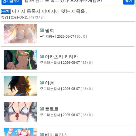
"엄마! 언니 또 학교 갔다 오자마자 게임해!"
열기
인기글보기
이미지 등록시 이미지에 맞는 제목을 ..
[공지]
츄잉
| 2021-08-11
[ 4973 / 2 ]
월희
♥디지땅♥
| 2026-08-07
[ 80 / 0 ]
아카츠키 키리카
주도하는질서
| 2026-08-07
[ 62 / 0 ]
야청
주도하는질서
| 2026-08-07
[ 48 / 0 ]
플로로
주도하는질서
| 2026-08-07
[ 43 / 0 ]
베아트리스