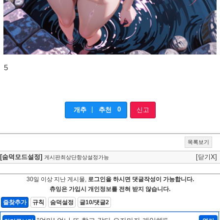
5
|
0
개추
추천
신고
목록보기
[숨덕모드설정]
[닫기X]
게시판최상단항상설정가능
30일 이상 지난 게시물,
로그인을 하시면 댓글작성이 가능합니다.
츄잉은 가입시 개인정보를 전혀 받지 않습니다.
즐찾추가
규칙
숨덕설정
글10/댓글2