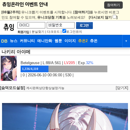
참여하기
[08월2주차]
유니크뽑기 이벤트를 시작합니다.
[참여하기]
를 누르시면 비로그
인도 참여할 수 있으며,
유니크당첨 기회
를 노려보세요!
[다시보지 않기
]
|
분실찾기
|
다크모드
|
로그인유지
회원가입
DB
뉴스
커뮤니티
애니만화
웹툰
이미지
츄온2
츄온
▼
나키리 아야메
DB
뉴스
커뮤니티
애니만화
웹툰
이미지
츄온2
츄온
Betelgeuse
| L:88/A:561 |
LV205
|
Exp.
32%
1,336/4,110
| 0 | 2026-06-10 00:06:00 | 530 |
[숨덕모드설정]
[닫기X]
게시판최상단항상설정가능