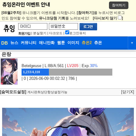
참여하기
[08월2주차]
유니크뽑기 이벤트를 시작합니다.
[참여하기]
를 누르시면 비로그
인도 참여할 수 있으며,
유니크당첨 기회
를 노려보세요!
[다시보지 않기
]
|
분실찾기
|
다크모드
|
로그인유지
회원가입
DB
뉴스
커뮤니티
애니만화
웹툰
이미지
츄온2
츄온
▼
은랑
DB
뉴스
커뮤니티
애니만화
웹툰
이미지
츄온2
츄온
Betelgeuse
| L:88/A:561 |
LV205
|
Exp.
30%
1,233/4,110
| 0 | 2026-06-09 00:02:32 | 786 |
[숨덕모드설정]
[닫기X]
게시판최상단항상설정가능