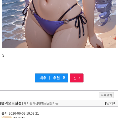
3
|
0
개추
추천
신고
목록보기
[숨덕모드설정]
[닫기X]
게시판최상단항상설정가능
유탸
2026-06-09 19:03:21