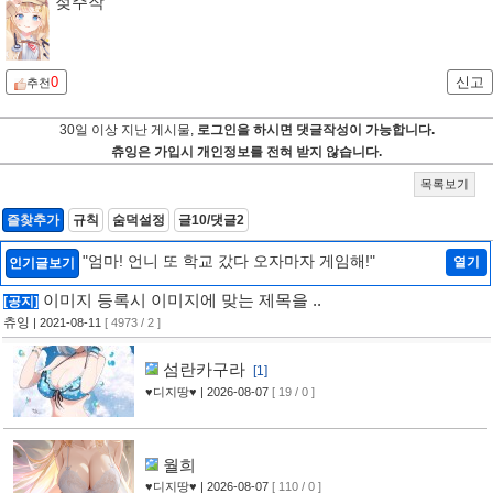
젖주작
0
신고
추천
30일 이상 지난 게시물,
로그인을 하시면 댓글작성이 가능합니다.
츄잉은 가입시 개인정보를 전혀 받지 않습니다.
목록보기
즐찾추가
규칙
숨덕설정
글10/댓글2
"엄마! 언니 또 학교 갔다 오자마자 게임해!"
열기
인기글보기
이미지 등록시 이미지에 맞는 제목을 ..
[공지]
츄잉
| 2021-08-11
[ 4973 / 2 ]
섬란카구라
[1]
♥디지땅♥
| 2026-08-07
[ 19 / 0 ]
월희
♥디지땅♥
| 2026-08-07
[ 110 / 0 ]