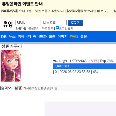
[08월2주차]
유니크뽑기 이벤트를 시작합니다.
[참여하기]
를 누르시면 비로그인도 참
|
분실찾기
|
다크모드
|
로그인유지
회원가입
DB
뉴스
커뮤니티
애니만화
웹툰
이미지
츄온2
츄온
섬란카구라
DB
웹툰
♥디지땅♥
| L:70/A:645 |
LV75
|
Exp.
78%
1,187/1,510
| 0 | 2026-06-02 23:55:58 | 434 |
[숨덕모드설정]
게시판최상단항상설정가능