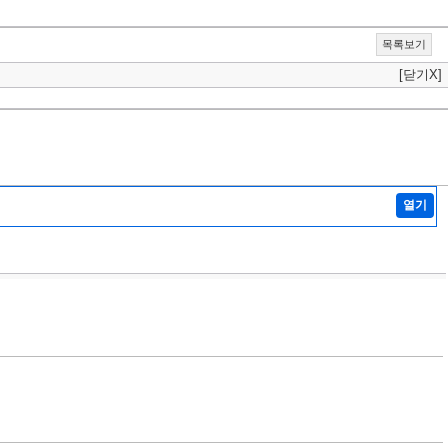
목록보기
[닫기X]
열기