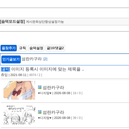
[숨덕모드설정]
게시판최상단항상설정가능
즐찾추가
규칙
숨덕설정
글10/댓글2
섬란카구라
[2]
인기글보기
이미지 등록시 이미지에 맞는 제목을 ..
[공지]
츄잉
| 2021-08-11
[ 4974 / 2 ]
섬란카구라
♥디지땅♥
| 2026-08-08
[ 16 / 0 ]
섬란카구라
♥디지땅♥
| 2026-08-08
[ 39 / 0 ]