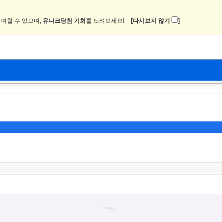
여할 수 있으며,
유니크당첨 기회
를 노려보세요!
[다시보지 않기
]
뉴스
커뮤니티
이미지
츄온2