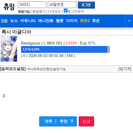
|
분실찾기
|
다크모드
|
로그인유지
회원가입
DB
뉴스
커뮤니티
애니만화
웹툰
이미지
츄온2
츄온
▼
록시 미굴디아
DB
뉴스
커뮤니티
애니만화
웹툰
이미지
츄온2
츄온
Betelgeuse
| L:88/A:561 |
LV204
|
Exp.
97%
3,976/4,090
| 0 | 2026-06-03 00:01:46 | 556 |
[숨덕모드설정]
[닫기X]
게시판최상단항상설정가능
3
|
0
개추
추천
신고