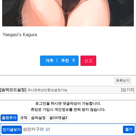
Yaegasi's Kagura
|
0
개추
추천
신고
목록보기
[숨덕모드설정]
[닫기X]
게시판최상단항상설정가능
로그인을 하시면 댓글작성이 가능합니다.
츄잉은 가입시 개인정보를 전혀 받지 않습니다.
즐찾추가
규칙
숨덕설정
글10/댓글2
섬란카구라
[2]
열기
인기글보기