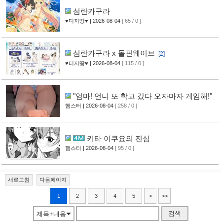
섬란카구라
♥디지땅♥
| 2026-08-04
[ 65 / 0 ]
섬란카구라 x 돌핀웨이브
[2]
♥디지땅♥
| 2026-08-04
[ 115 / 0 ]
"엄마! 언니 또 학교 갔다 오자마자 게임해!"
햄스터
| 2026-08-04
[ 258 / 0 ]
키타 이쿠요의 진심
햄스터
| 2026-08-04
[ 95 / 0 ]
새로고침
다음페이지
1
2
3
4
5
>
>>
검색
제목+내용