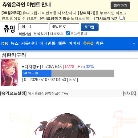
참여하기
[08월2주차]
유니크뽑기 이벤트를 시작합니다.
[참여하기]
를 누르시면 비로그
인도 참여할 수 있으며,
유니크당첨 기회
를 노려보세요!
[다시보지 않기
]
|
분실찾기
|
다크모드
|
로그인유지
회원가입
DB
뉴스
커뮤니티
애니만화
웹툰
이미지
츄온2
츄온
▼
섬란카구라
DB
뉴스
커뮤니티
애니만화
웹툰
이미지
츄온2
츄온
♥디지땅♥
| L:70/A:645 |
LV78
|
Exp.
32%
507/1,570
| 0 | 2026-07-07 02:04:50 | 597 |
[숨덕모드설정]
[닫기X]
게시판최상단항상설정가능