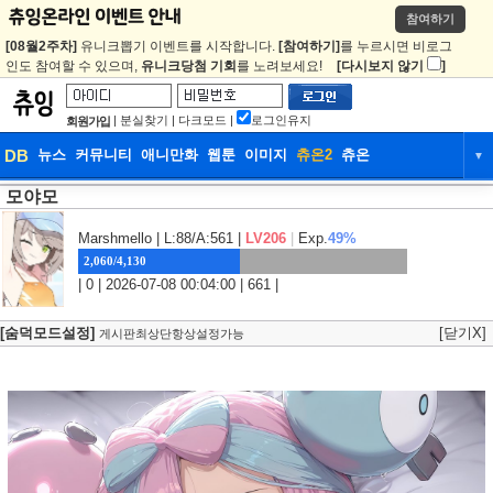
참여하기
[08월2주차]
유니크뽑기 이벤트를 시작합니다.
[참여하기]
를 누르시면 비로그
인도 참여할 수 있으며,
유니크당첨 기회
를 노려보세요!
[다시보지 않기
]
|
분실찾기
|
다크모드
|
로그인유지
회원가입
DB
뉴스
커뮤니티
애니만화
웹툰
이미지
츄온2
츄온
▼
모야모
DB
뉴스
커뮤니티
애니만화
웹툰
이미지
츄온2
츄온
Marshmello
| L:88/A:561 |
LV206
|
Exp.
49%
2,060/4,130
| 0 | 2026-07-08 00:04:00 | 661 |
[숨덕모드설정]
[닫기X]
게시판최상단항상설정가능