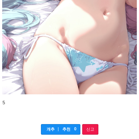
5
|
0
개추
추천
신고