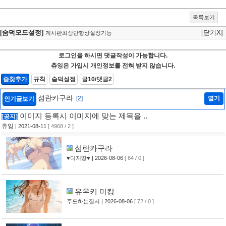
목록보기
[숨덕모드설정]
[닫기X]
게시판최상단항상설정가능
로그인을 하시면 댓글작성이 가능합니다.
츄잉은 가입시 개인정보를 전혀 받지 않습니다.
즐찾추가
규칙
숨덕설정
글10/댓글2
섬란카구라
[2]
열기
인기글보기
이미지 등록시 이미지에 맞는 제목을 ..
[공지]
츄잉
| 2021-08-11
[ 4968 / 2 ]
섬란카구라
♥디지땅♥
| 2026-08-06
[ 64 / 0 ]
유우키 미캉
주도하는질서
| 2026-08-06
[ 72 / 0 ]