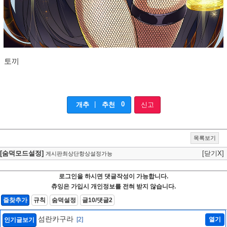
토끼
|
0
개추
추천
신고
목록보기
[숨덕모드설정]
[닫기X]
게시판최상단항상설정가능
로그인을 하시면 댓글작성이 가능합니다.
츄잉은 가입시 개인정보를 전혀 받지 않습니다.
즐찾추가
규칙
숨덕설정
글10/댓글2
섬란카구라
[2]
열기
인기글보기