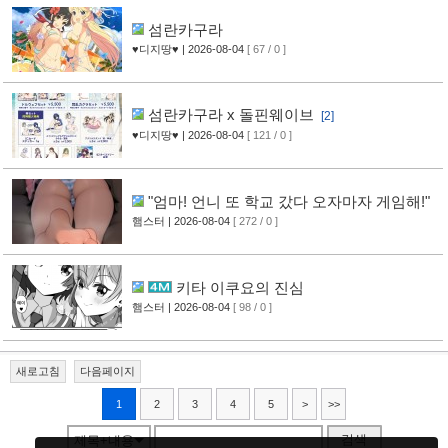
섬란카구라
♥디지땅♥
| 2026-08-04
[ 67 / 0 ]
섬란카구라 x 돌핀웨이브
[2]
♥디지땅♥
| 2026-08-04
[ 121 / 0 ]
"엄마! 언니 또 학교 갔다 오자마자 게임해!"
햄스터
| 2026-08-04
[ 272 / 0 ]
키타 이쿠요의 진심
햄스터
| 2026-08-04
[ 98 / 0 ]
새로고침
다음페이지
1
2
3
4
5
>
>>
검색
제목+내용