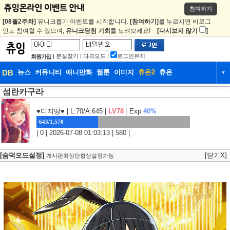
참여하기
[08월2주차]
유니크뽑기 이벤트를 시작합니다.
[참여하기]
를 누르시면 비로그
인도 참여할 수 있으며,
유니크당첨 기회
를 노려보세요!
[다시보지 않기
]
|
분실찾기
|
다크모드
|
로그인유지
회원가입
DB
뉴스
커뮤니티
애니만화
웹툰
이미지
츄온2
츄온
▼
섬란카구라
DB
뉴스
커뮤니티
애니만화
웹툰
이미지
츄온2
츄온
♥디지땅♥
| L:70/A:645 |
LV78
|
Exp.
40%
643/1,570
| 0 | 2026-07-08 01:03:13 | 580 |
[숨덕모드설정]
[닫기X]
게시판최상단항상설정가능