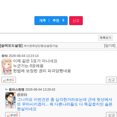
|
6
개추
추천
신고
목록보기
[숨덕모드설정]
[닫기X]
게시판최상단항상설정가능
유탸
2026-06-04 13:23:14
이제 같은 1표가 아니네요
누군가는 0표에용
헌법에 보장된 권리 파괴당했네용
1
신고
추천
원피스찐팬
2026-06-04 13:26:42
@유탸
그니까요 이번건은 좀 심각한거라보는데 근데 윗선에서
또 무마시키겠지... 뭐 다른나라들도 다 똑같겠지만 슬픈
현실이네요
0
신고
추천