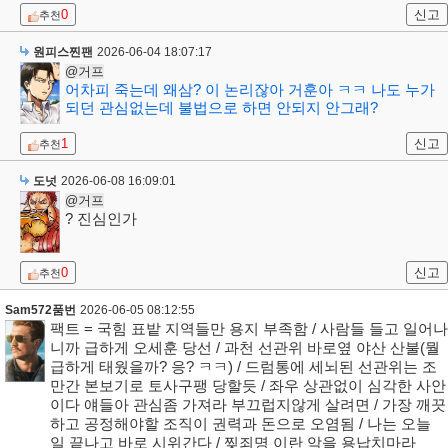
0
신고
추천
원피스찐팬
2026-06-04 18:07:17
@거프
어차피 죽는데 왜삼? 이 논리잖아 거훈아 ㅋㅋ 나도 누가
되던 관심없는데 불법으로 하면 안되지 안그래?
1
신고
추천
도넛
2026-06-08 16:09:01
@거프
? 진심인가
0
신고
추천
Sam572품번
2026-06-05 08:12:55
팩트 = 국힘 표밭 지역들만 용지 부족함 / 사람들 들고 일어나
니까 급하게 오세훈 당선 / 과천 선관위 바로옆 야산 산불(뭘
급하게 태웠을까? 응? ㅋㅋ) / 드럼통에 세뇌된 선관위는 조
만간 본보기로 토사구팽 당할듯 / 좌우 상관없이 심각한 사안
이다 얘들아 관심좀 가져라 부끄럽지않게 살려면 / 가장 깨끗
하고 공정해야할 조직이 권력과 돈으로 오염됨 / 나는 오늘
일 끝나고 바로 시위간다 / 찢죄명 이란 악을 용납치마라