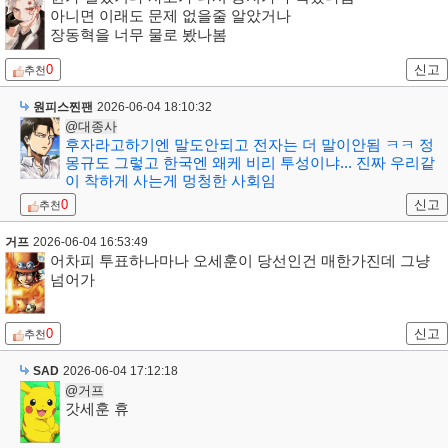
아니면 이래도 문제 없을줄 알았거나
장동혁을 너무 물로 봤나봄
0
신고
추천
원피스찐팬
2026-06-04 18:10:32
@대종사
후자라고하기엔 말도안되고 전자는 더 말이안됨 ㅋㅋ 정
몽규도 그렇고 한국엔 왜케 비리 투성이냐... 진짜 우리같
이 착하게 사는게 멍청한 사회임
0
신고
추천
거프
2026-06-04 16:53:49
어차피 투표하나마나 오세훈이 당선인건 매한가진데 그냥
넘어가
0
신고
추천
SAD
2026-06-04 17:12:18
@거프
갓세훈 휴