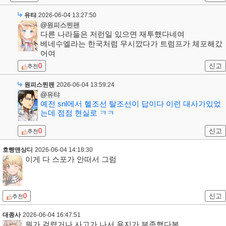
유탸
2026-06-04 13:27:50
@원피스찐팬
다른 나라들은 저런일 있으면 재투했다네여
베네수엘라는 한국처럼 무시깠다가 트럼프가 체포해갔
어여
0
신고
추천
원피스찐팬
2026-06-04 13:59:24
@유탸
예전 snl에서 헬조선 탈조선이 답이다 이런 대사가있었
는데 점점 현실로 ㅋㅋ
0
신고
추천
호빵맨상디
2026-06-04 14:18:30
이게 다 스포가 안떠서 그럼
0
신고
추천
대종사
2026-06-04 16:47:51
뭔가 걸렸거나 사고가 나서 용지가 부족했다봄