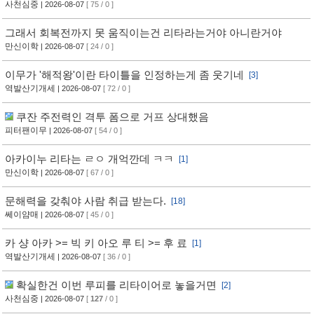
사천심중
| 2026-08-07
[ 75 / 0 ]
그래서 회복전까지 못 움직이는건 리타라는거야 아니란거야
만신이학
| 2026-08-07
[ 24 / 0 ]
이무가 '해적왕'이란 타이틀을 인정하는게 좀 웃기네
[3]
역발산기개세
| 2026-08-07
[ 72 / 0 ]
쿠잔 주전력인 격투 폼으로 거프 상대했음
피터팬이무
| 2026-08-07
[ 54 / 0 ]
아카이누 리타는 ㄹㅇ 개억깐데 ㅋㅋ
[1]
만신이학
| 2026-08-07
[ 67 / 0 ]
문해력을 갖춰야 사람 취급 받는다.
[18]
쎄이얌매
| 2026-08-07
[ 45 / 0 ]
카 샹 아카 >= 빅 키 아오 루 티 >= 후 료
[1]
역발산기개세
| 2026-08-07
[ 36 / 0 ]
확실한건 이번 루피를 리타이어로 놓을거면
[2]
사천심중
| 2026-08-07
[
127
/ 0 ]