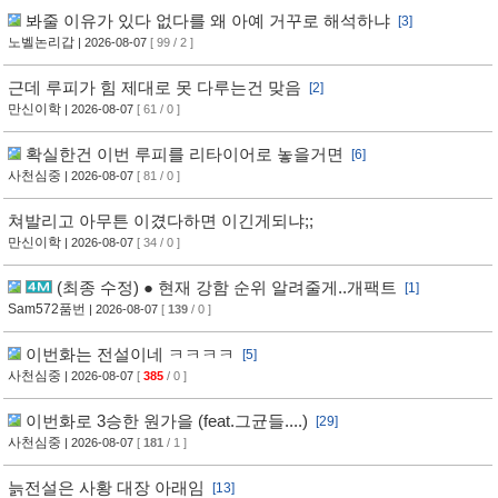
봐줄 이유가 있다 없다를 왜 아예 거꾸로 해석하냐
[3]
노벨논리갑
| 2026-08-07
[ 99 / 2 ]
근데 루피가 힘 제대로 못 다루는건 맞음
[2]
만신이학
| 2026-08-07
[ 61 / 0 ]
확실한건 이번 루피를 리타이어로 놓을거면
[6]
사천심중
| 2026-08-07
[ 81 / 0 ]
쳐발리고 아무튼 이겼다하면 이긴게되냐;;
만신이학
| 2026-08-07
[ 34 / 0 ]
(최종 수정) ● 현재 강함 순위 알려줄게..개팩트
[1]
Sam572품번
| 2026-08-07
[
139
/ 0 ]
이번화는 전설이네 ㅋㅋㅋㅋ
[5]
사천심중
| 2026-08-07
[
385
/ 0 ]
이번화로 3승한 원가을 (feat.그균들....)
[29]
사천심중
| 2026-08-07
[
181
/ 1 ]
늙전설은 사황 대장 아래임
[13]