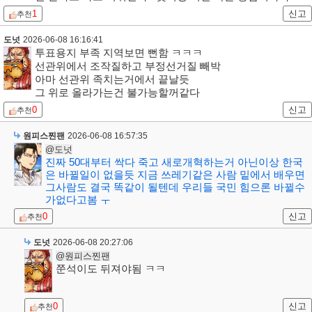
1
신고
추천
도넛
2026-06-08 16:16:41
투표용지 부족 지역보면 뻔함 ㅋㅋㅋ
선관위에서 조작질하고 부정선거질 빼박
아마 선관위 족치는거에서 끝날듯
그 위로 올라가는건 불가능할꺼같다
0
신고
추천
원피스찐팬
2026-06-08 16:57:35
@도넛
진짜 50대부터 싹다 죽고 새로개혁하는거 아닌이상 한국
은 바뀔일이 없을듯 지금 쓰레기같은 사람 밑에서 배우면
그사람도 결국 똑같이 될텐데 우리들 국민 힘으론 바뀔수
가없다고봄 ㅜ
0
신고
추천
도넛
2026-06-08 20:27:06
@원피스찐팬
쭌석이도 뒤져야됨 ㅋㅋ
0
신고
추천