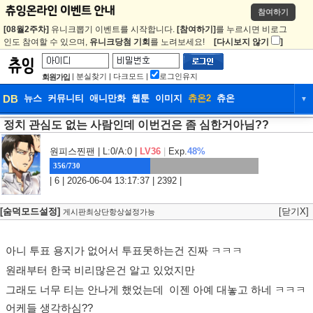
참여하기
[08월2주차]
유니크뽑기 이벤트를 시작합니다.
[참여하기]
를 누르시면 비로그
인도 참여할 수 있으며,
유니크당첨 기회
를 노려보세요!
[다시보지 않기
]
|
분실찾기
|
다크모드
|
로그인유지
회원가입
DB
뉴스
커뮤니티
애니만화
웹툰
이미지
츄온2
츄온
▼
정치 관심도 없는 사람인데 이번건은 좀 심한거아님??
DB
뉴스
커뮤니티
애니만화
웹툰
이미지
츄온2
츄온
원피스찐팬
| L:0/A:0 |
LV36
|
Exp.
48%
356/730
| 6 | 2026-06-04 13:17:37 | 2392 |
[숨덕모드설정]
[닫기X]
게시판최상단항상설정가능
아니 투표 용지가 없어서 투표못하는건 진짜 ㅋㅋㅋ
원래부터 한국 비리많은건 알고 있었지만
그래도 너무 티는 안나게 했었는데 이젠 아예 대놓고 하네 ㅋㅋㅋ
어케들 생각하심??