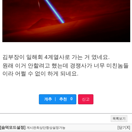
김부장이 일해회 4계열사로 가는 거 였네요.
원래 이거 안할려고 했는데 경쟁사가 너무 미친놈들
이라 어쩔 수 없이 하게 되네요.
|
0
개추
추천
신고
목록보기
[숨덕모드설정]
[닫기X]
게시판최상단항상설정가능