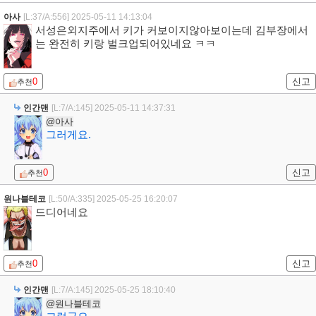
아사
[L:37/A:556]
2025-05-11 14:13:04
서성은외지주에서 키가 커보이지않아보이는데 김부장에서
는 완전히 키랑 벌크업되어있네요 ㅋㅋ
0
신고
추천
인간맨
[L:7/A:145]
2025-05-11 14:37:31
@아사
그러게요.
0
신고
추천
원나블테코
[L:50/A:335]
2025-05-25 16:20:07
드디어네요
0
신고
추천
인간맨
[L:7/A:145]
2025-05-25 18:10:40
@원나블테코