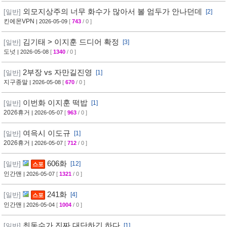
외모지상주의 너무 화수가 많아서 볼 엄두가 안나던데
[일반]
[2]
킨에몬VPN
| 2026-05-09
[
743
/ 0 ]
김기태 > 이지훈 드디어 확정
[일반]
[3]
도넛
| 2026-05-08
[
1340
/ 0 ]
2부장 vs 자만길진영
[일반]
[1]
지구종말
| 2026-05-08
[
670
/ 0 ]
이번화 이지훈 떡밥
[일반]
[1]
2026휴거
| 2026-05-07
[
963
/ 0 ]
여윽시 이도규
[일반]
[1]
2026휴거
| 2026-05-07
[
712
/ 0 ]
606화
[일반]
[12]
스포
인간맨
| 2026-05-07
[
1321
/ 0 ]
241화
[일반]
[4]
스포
인간맨
| 2026-05-04
[
1004
/ 0 ]
최동수가 진짜 대단하긴 하다
[일반]
[1]