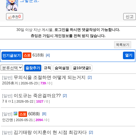
그렇군요.
0
신고
추천
30일 이상 지난 게시물,
로그인을 하시면 댓글작성이 가능합니다.
츄잉은 가입시 개인정보를 전혀 받지 않습니다.
목록보기
618화
[4]
열기
인기글보기
스포
즐찾추가
규칙
숨덕설정
글10/댓글1
무의식을 조절하면 어떻게 되는거지
[일반]
[2]
2026휴거
| 2026-05-23
[
739
/ 0 ]
이도규는 죽은걸까요??
[일반]
[2]
7ㅐㅁ1
| 2026-05-22
[
1027
/ 0 ]
608화
[일반]
[8]
스포
인간맨
| 2026-05-21
[
2094
/ 0 ]
김기태랑 이지훈이 현 시점 최강자다
[일반]
[2]