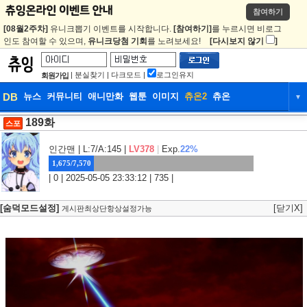
참여하기
[08월2주차]
유니크뽑기 이벤트를 시작합니다.
[참여하기]
를 누르시면 비로그
인도 참여할 수 있으며,
유니크당첨 기회
를 노려보세요!
[다시보지 않기
]
|
분실찾기
|
다크모드
|
로그인유지
회원가입
DB
뉴스
커뮤니티
애니만화
웹툰
이미지
츄온2
츄온
▼
189화
DB
뉴스
커뮤니티
애니만화
스포
웹툰
이미지
츄온2
츄온
인간맨
| L:7/A:145 |
LV378
|
Exp.
22%
1,675/7,570
| 0 | 2025-05-05 23:33:12 | 735 |
[숨덕모드설정]
[닫기X]
게시판최상단항상설정가능