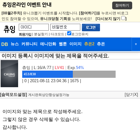
참여하기
[08월2주차]
유니크뽑기 이벤트를 시작합니다.
[참여하기]
를 누르시면 비로그
인도 참여할 수 있으며,
유니크당첨 기회
를 노려보세요!
[다시보지 않기
]
|
분실찾기
|
다크모드
|
로그인유지
회원가입
DB
뉴스
커뮤니티
애니만화
웹툰
이미지
츄온2
츄온
▼
이미지 등록시 이미지에 맞는 제목을 적어주세요.
DB
뉴스
커뮤니티
애니만화
웹툰
이미지
츄온2
츄온
츄잉
| L:16/A:77 |
LV41
|
Exp.
54%
453/830
| 0 | 2021-08-11 23:04:36 | 1675 |
[숨덕모드설정]
[닫기X]
게시판최상단항상설정가능
이미지와 맞는 제목으로 작성해주세요.
그렇지 않은 경우 삭제될 수 있습니다.
감사합니다.