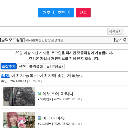
|
0
개추
추천
신고
목록보기
[숨덕모드설정]
[닫기X]
게시판최상단항상설정가능
30일 이상 지난 게시물,
로그인을 하시면 댓글작성이 가능합니다.
츄잉은 가입시 개인정보를 전혀 받지 않습니다.
즐찾추가
규칙
숨덕설정
글10/댓글2
이미지 등록시 이미지에 맞는 제목을 ..
[공지]
츄잉
| 2021-08-11
[ 1675 / 0 ]
이노우에 마리나
♥디지땅♥
| 2026-08-02
[ 61 / 0 ]
미네다 마유
♥디지땅♥
| 2026-08-02
[ 51 / 0 ]