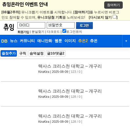
참여하기
[08월2주차]
유니크뽑기 이벤트를 시작합니다.
[참여하기]
를 누르시면 비로그
인도 참여할 수 있으며,
유니크당첨 기회
를 노려보세요!
[다시보지 않기
]
|
분실찾기
|
다크모드
|
로그인유지
회원가입
DB
뉴스
커뮤니티
애니만화
웹툰
이미지
츄온2
츄온
▼
DB
뉴스
커뮤니티
애니만화
즐찾추가
규칙
숨덕설정
글10/댓글2
웹툰
이미지
츄온2
츄온
텍사스 크리스천 대학교 – 개구리
KiraKira
| 2025-08-09
[ 123 / 0 ]
텍사스 크리스천 대학교 – 개구리
KiraKira
| 2025-08-09
[ 128 / 0 ]
텍사스 크리스천 대학교 – 개구리
KiraKira
| 2025-08-09
[ 128 / 0 ]