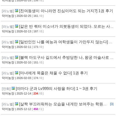
악어농장
| 2026-02-25
[
135
/ 0 ]
[친여동생이 아니라면 진심이어도 되는 거지?] 1권 후기
[라노벨]
악어농장
| 2026-02-25
[
161
/ 0 ]
[같은 반 쿼터 미소녀가 의붓동생이 되었다. 모르는 사이
[라노벨]
에 꼬시고 있었다.] 1권 후기
악어농장
| 2026-02-13
[
187
/ 0 ]
[일반인인 나를 예능과 여학생들이 가만두지 않는다] 1
[라노벨]
권 후기
악어농장
| 2026-02-11
[
173
/ 0 ]
[블랙 마도구사 길드에서 추방당한 나, 왕궁 마술사로 거
[라노벨]
두어진다] 1권 후기
악어농장
| 2026-02-10
[
151
/ 0 ]
[마녀에게 목줄은 채울 수 없다] 1권 후기
[라노벨]
악어농장
| 2026-02-03
[
174
/ 0 ]
[야마다 군과 Lv999의 사랑을 하다] 1 ~ 3권 후기
[만화]
악어농장
| 2025-12-14
[
234
/ 0 ]
[살짝 부끄러워하는 모습을 내게만 보여주는 학원의
[라노벨]
[3]
공주님] 1권 후기
악어농장
| 2025-12-12
[
450
/ 1 ]