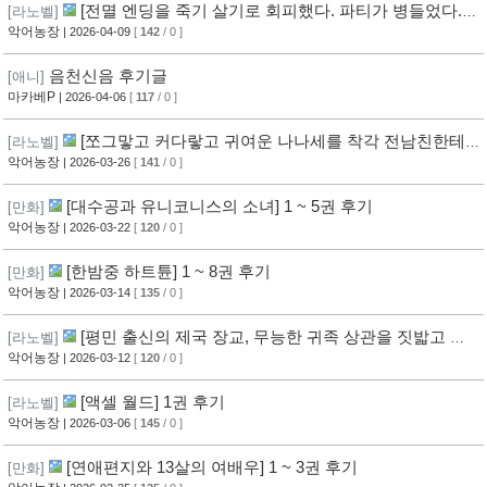
[전멸 엔딩을 죽기 살기로 회피했다. 파티가 병들었다.] 1
[라노벨]
권 후기
악어농장
| 2026-04-09
[
142
/ 0 ]
음천신음 후기글
[애니]
마카베P
| 2026-04-06
[
117
/ 0 ]
[쪼그맣고 커다랗고 귀여운 나나세를 착각 전남친한테
[라노벨]
서 빼앗아 행복하게 한다] 1권 후기
악어농장
| 2026-03-26
[
141
/ 0 ]
[대수공과 유니코니스의 소녀] 1 ~ 5권 후기
[만화]
악어농장
| 2026-03-22
[
120
/ 0 ]
[한밤중 하트튠] 1 ~ 8권 후기
[만화]
악어농장
| 2026-03-14
[
135
/ 0 ]
[평민 출신의 제국 장교, 무능한 귀족 상관을 짓밟고 출
[라노벨]
세하다] 1권 후기
악어농장
| 2026-03-12
[
120
/ 0 ]
[액셀 월드] 1권 후기
[라노벨]
악어농장
| 2026-03-06
[
145
/ 0 ]
[연애편지와 13살의 여배우] 1 ~ 3권 후기
[만화]