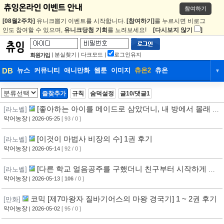
참여하기
[08월2주차]
유니크뽑기 이벤트를 시작합니다.
[참여하기]
를 누르시면 비로그
인도 참여할 수 있으며,
유니크당첨 기회
를 노려보세요!
[다시보지 않기
]
|
분실찾기
|
다크모드
|
로그인유지
회원가입
DB
뉴스
커뮤니티
애니만화
웹툰
이미지
츄온2
츄온
▼
DB
뉴스
커뮤니티
애니만화
즐찾추가
규칙
숨덕설정
글10/댓글1
웹툰
이미지
츄온2
츄온
[좋아하는 아이를 메이드로 삼았더니, 내 방에서 몰래 뭔
[라노벨]
가 하고 있다] 1권 후기
악어농장
| 2026-05-25
[ 93 / 0 ]
[이것이 마법사 비장의 수] 1권 후기
[라노벨]
악어농장
| 2026-05-14
[ 92 / 0 ]
[다른 학교 얼음공주를 구했더니 친구부터 시작하게 되
[라노벨]
었습니다] 1권 후기
악어농장
| 2026-05-13
[
106
/ 0 ]
코믹 [제7마왕자 질바기어스의 마왕 경국기] 1 ~ 2권 후기
[만화]
악어농장
| 2026-05-02
[ 95 / 0 ]