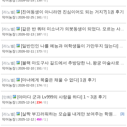
악어농장
| 2026-02-25
[
135
/ 0 ]
[친여동생이 아니라면 진심이어도 되는 거지?] 1권 후기
[라노벨]
악어농장
| 2026-02-25
[
161
/ 0 ]
[같은 반 쿼터 미소녀가 의붓동생이 되었다. 모르는 사이
[라노벨]
에 꼬시고 있었다.] 1권 후기
악어농장
| 2026-02-13
[
187
/ 0 ]
[일반인인 나를 예능과 여학생들이 가만두지 않는다] 1
[라노벨]
권 후기
악어농장
| 2026-02-11
[
173
/ 0 ]
[블랙 마도구사 길드에서 추방당한 나, 왕궁 마술사로 거
[라노벨]
두어진다] 1권 후기
악어농장
| 2026-02-10
[
151
/ 0 ]
[마녀에게 목줄은 채울 수 없다] 1권 후기
[라노벨]
악어농장
| 2026-02-03
[
174
/ 0 ]
[야마다 군과 Lv999의 사랑을 하다] 1 ~ 3권 후기
[만화]
악어농장
| 2025-12-14
[
234
/ 0 ]
[살짝 부끄러워하는 모습을 내게만 보여주는 학원의
[라노벨]
[3]
공주님] 1권 후기
악어농장
| 2025-12-12
[
450
/ 1 ]