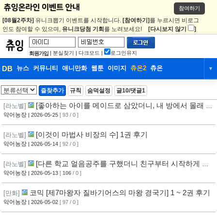
참여하기
[08월2주차]
유니크뽑기 이벤트를 시작합니다.
[참여하기]
를 누르시면 비로그
인도 참여할 수 있으며,
유니크당첨 기회
를 노려보세요!
[다시보지 않기
]
|
분실찾기
|
다크모드
|
로그인유지
회원가입
DB
뉴스
커뮤니티
애니만화
웹툰
이미지
츄온2
츄온
▼
DB
뉴스
커뮤니티
애니만화
즐찾추가
규칙
숨덕설정
글10/댓글1
웹툰
이미지
츄온2
츄온
[좋아하는 아이를 메이드로 삼았더니, 내 방에서 몰래 뭔
[라노벨]
가 하고 있다] 1권 후기
악어농장
| 2026-05-25
[ 93 / 0 ]
[이것이 마법사 비장의 수] 1권 후기
[라노벨]
악어농장
| 2026-05-14
[ 92 / 0 ]
[다른 학교 얼음공주를 구했더니 친구부터 시작하게 되
[라노벨]
었습니다] 1권 후기
악어농장
| 2026-05-13
[
106
/ 0 ]
코믹 [제7마왕자 질바기어스의 마왕 경국기] 1 ~ 2권 후기
[만화]
악어농장
| 2026-05-02
[ 97 / 0 ]