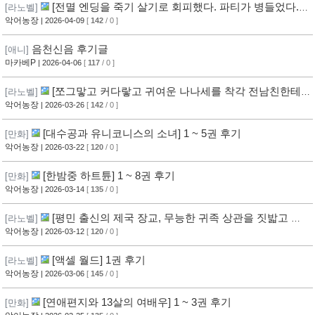
[전멸 엔딩을 죽기 살기로 회피했다. 파티가 병들었다.] 1
[라노벨]
권 후기
악어농장
| 2026-04-09
[
142
/ 0 ]
음천신음 후기글
[애니]
마카베P
| 2026-04-06
[
117
/ 0 ]
[쪼그맣고 커다랗고 귀여운 나나세를 착각 전남친한테
[라노벨]
서 빼앗아 행복하게 한다] 1권 후기
악어농장
| 2026-03-26
[
142
/ 0 ]
[대수공과 유니코니스의 소녀] 1 ~ 5권 후기
[만화]
악어농장
| 2026-03-22
[
120
/ 0 ]
[한밤중 하트튠] 1 ~ 8권 후기
[만화]
악어농장
| 2026-03-14
[
135
/ 0 ]
[평민 출신의 제국 장교, 무능한 귀족 상관을 짓밟고 출
[라노벨]
세하다] 1권 후기
악어농장
| 2026-03-12
[
120
/ 0 ]
[액셀 월드] 1권 후기
[라노벨]
악어농장
| 2026-03-06
[
145
/ 0 ]
[연애편지와 13살의 여배우] 1 ~ 3권 후기
[만화]