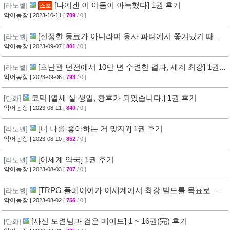
[나에겐 이 어둠이 아늑했다] 1권 후기
[라노벨]
스포
악어농장
| 2023-10-11
[
709
/ 0 ]
[진정한 동료가 아니라며 용사 파티에서 쫓겨났기 때문
[라노벨]
에, 변경에서 슬로 라이프를 보내기로 했습니다] 1권 후기
악어농장
| 2023-09-07
[
801
/ 0 ]
[초난관 던전에서 10만 년 수련한 결과, 세계 최강] 1권
[라노벨]
후기
악어농장
| 2023-09-06
[
793
/ 0 ]
코믹 [열세 살 생일, 황후가 되었습니다.] 1권 후기
[만화]
악어농장
| 2023-08-11
[
840
/ 0 ]
[너 나를 좋아하는 거 맞지?] 1권 후기
[라노벨]
악어농장
| 2023-08-10
[
852
/ 0 ]
[이세계 약국] 1권 후기
[라노벨]
악어농장
| 2023-08-03
[
707
/ 0 ]
[TRPG 플레이어가 이세계에서 최강 빌드를 목표로 하
[라노벨]
다] 1권 후기
악어농장
| 2023-08-02
[
756
/ 0 ]
[사신 도련님과 검은 메이드] 1 ~ 16권(完) 후기
[만화]