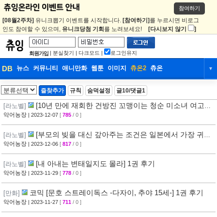
참여하기
[08월2주차]
유니크뽑기 이벤트를 시작합니다.
[참여하기]
를 누르시면 비로그
인도 참여할 수 있으며,
유니크당첨 기회
를 노려보세요!
[다시보지 않기
]
|
분실찾기
|
다크모드
|
로그인유지
회원가입
DB
뉴스
커뮤니티
애니만화
웹툰
이미지
츄온2
츄온
▼
DB
뉴스
커뮤니티
애니만화
즐찾추가
규칙
숨덕설정
글10/댓글1
웹툰
이미지
츄온2
츄온
[10년 만에 재회한 건방진 꼬맹이는 청순 미소녀 여고생
[라노벨]
으로 성장해 있었다] 1권 후기
악어농장
| 2023-12-07
[
785
/ 0 ]
[부모의 빚을 대신 갚아주는 조건은 일본에서 가장 귀여
[라노벨]
운 여고생과 함께 사는 것이었습니다.] 1권 후기
악어농장
| 2023-12-06
[
817
/ 0 ]
[내 아내는 변태일지도 몰라] 1권 후기
[라노벨]
악어농장
| 2023-11-29
[
778
/ 0 ]
코믹 [문호 스트레이독스 -다자이, 추야 15세-] 1권 후기
[만화]
악어농장
| 2023-11-27
[
711
/ 0 ]