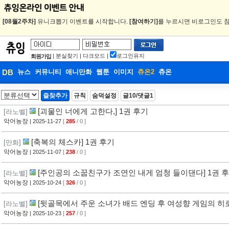
[08월2주차]
유니크뽑기 이벤트를 시작합니다.
[참여하기]
를 누르시면 비로그인도 참
|
분실찾기
|
다크모드
|
로그인유지
회원가입
DB
뉴스
커뮤니티
애니만화
웹툰
이미지
츄온2
츄온
DB
즐찾추가
규칙
숨덕설정
글10/댓글1
웹툰
[괴물인 너에게 고한다,] 1권 후기
[라노벨]
악어농장
| 2025-11-27
[
285
/ 0 ]
[축복의 체스카] 1권 후기
[만화]
악어농장
| 2025-11-07
[
238
/ 0 ]
[주인공의 소꿉친구가 조연인 내게 엄청 들이댄다] 1권 
[라노벨]
악어농장
| 2025-10-24
[
326
/ 0 ]
[뒷골목에서 주운 소녀가 배드 엔딩 후 여성향 게임의 히로
[라노벨]
악어농장
| 2025-10-23
[
257
/ 0 ]