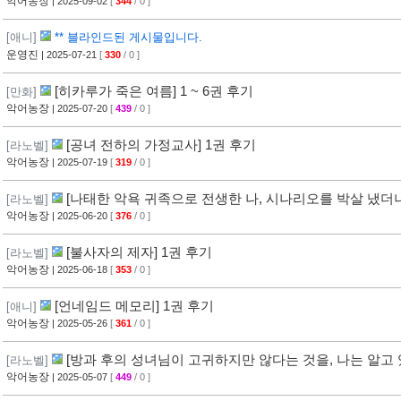
악어농장
| 2025-09-02
[
344
/ 0 ]
[애니]
** 블라인드된 게시물입니다.
운영진
| 2025-07-21
[
330
/ 0 ]
[히카루가 죽은 여름] 1 ~ 6권 후기
[만화]
악어농장
| 2025-07-20
[
439
/ 0 ]
[공녀 전하의 가정교사] 1권 후기
[라노벨]
악어농장
| 2025-07-19
[
319
/ 0 ]
[나태한 악욕 귀족으로 전생한 나, 시나리오를 박살 냈더
[라노벨]
악어농장
| 2025-06-20
[
376
/ 0 ]
[불사자의 제자] 1권 후기
[라노벨]
악어농장
| 2025-06-18
[
353
/ 0 ]
[언네임드 메모리] 1권 후기
[애니]
악어농장
| 2025-05-26
[
361
/ 0 ]
[방과 후의 성녀님이 고귀하지만 않다는 것을, 나는 알고 
[라노벨]
악어농장
| 2025-05-07
[
449
/ 0 ]