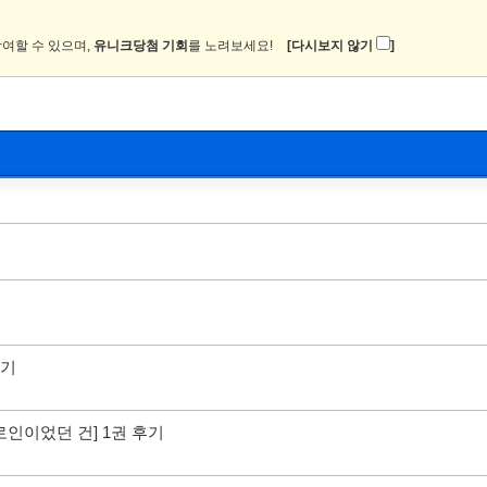
여할 수 있으며,
유니크당첨 기회
를 노려보세요!
[다시보지 않기
]
뉴스
커뮤니티
이미지
츄온2
후기
인이었던 건] 1권 후기