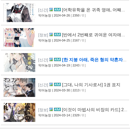
[어학유학을 온 귀족 영애, 어째서
[신간]
인지 신부수업만 하고 있다.] 1권 표지
악어농장
| 2024-04-26
[
2350
/ 0 ]
[반에서 2번째로 귀여운 여자애와
[정보]
친구가 되었다] 6권 표지
악어농장
| 2024-04-25
[
2167
/ 0 ]
[한 지붕 아래, 죽은 형의 약혼자와
[신간]
사랑을 했다.] 1권 표지
악어농장
| 2024-04-19
[
2243
/ 0 ]
[그대, 나의 기사로서] 1권 표지
[신간]
악어농장
| 2024-03-30
[
2213
/ 0 ]
[이것이 마법사의 비장의 카드] 2권
[정보]
표지
악어농장
| 2024-03-14
[
2329
/ 0 ]