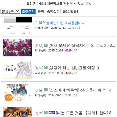
츄잉은 가입시 개인정보를 전혀 받지 않습니다.
즐찾추가
규칙
숨덕설정
글10/댓글1
[ ]
** 블라인드된 게시물입니다.
개꿀저격통
| 2026-03-11
[
1079
/ 0 ]
[어서 오세요 실력지상주의 교실에] 3
[정보]
학년 편, 발매 결정
악어농장
| 2025-01-24
[
6629
/ 0 ]
[1]
[용왕이 하는 일!] 완결 예정
[정보]
[1]
악어농장
| 2024-09-09
[
4364
/ 0 ]
[스즈미야 하루히] 신간 출간 예정
[정보]
[1]
악어농장
| 2024-08-31
[
2461
/ 0 ]
[나는 모든 것을 【패리】한다] 8권
[정보]