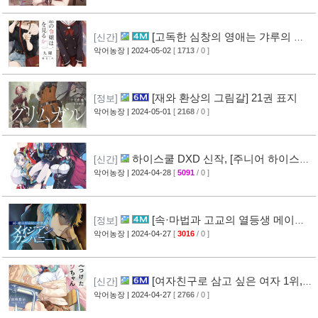
[고독한 심창의 영애는 갸루의 꿈
[신간]
을 꾸는가?] 1권 표지
악어농장
| 2024-05-02
[
1713
/ 0 ]
[재와 환상의 그림갈] 21권 표지
[정보]
악어농장
| 2024-05-01
[
2168
/ 0 ]
하이스쿨 DXD 신작, [주니어 하이스쿨
[신간]
DXD] 표지
악어농장
| 2024-04-28
[
5091
/ 0 ]
[3]
[속·마법과 고교의 열등생 메이지
[정보]
안 컴퍼니] 8권 표지
악어농장
| 2024-04-27
[
3016
/ 0 ]
[1]
[여자친구로 삼고 싶은 여자 1위,
[신간]
그 옆에서 발견한 아마리 짱] 1권 표지
악어농장
| 2024-04-27
[
2766
/ 0 ]