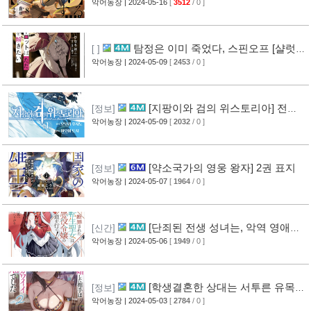
표지
악어농장
| 2024-05-16
[
3512
/ 0 ]
탐정은 이미 죽었다, 스핀오프 [샬럿은
[ ]
그저, 사건을 해결하고 싶다.] 1권 표지
악어농장
| 2024-05-09
[
2453
/ 0 ]
[지팡이와 검의 위스토리아] 전일
[정보]
담 소설화 예정
악어농장
| 2024-05-09
[
2032
/ 0 ]
[약소국가의 영웅 왕자] 2권 표지
[정보]
악어농장
| 2024-05-07
[
1964
/ 0 ]
[단죄된 전생 성녀는, 악역 영애의
[신간]
길을 간다!] 1권 표지
악어농장
| 2024-05-06
[
1949
/ 0 ]
[학생결혼한 상대는 서투른 유목민
[정보]
족의 공주였습니다] 2권 표지
악어농장
| 2024-05-03
[
2784
/ 0 ]