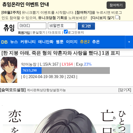
참여하기
[08월2주차]
유니크뽑기 이벤트를 시작합니다.
[참여하기]
를 누르시면 비로그
인도 참여할 수 있으며,
유니크당첨 기회
를 노려보세요!
[다시보지 않기
]
|
분실찾기
|
다크모드
|
로그인유지
회원가입
DB
뉴스
커뮤니티
애니만화
웹툰
이미지
츄온2
츄온
▼
[한 지붕 아래, 죽은 형의 약혼자와 사랑을 했다.] 1권 표지
DB
뉴스
커뮤니티
애니만화
웹툰
이미지
츄온2
츄온
악어농장
| L:15/A:167 |
LV164
|
Exp.
23%
763/3,290
| 0 | 2024-04-19 08:39:39 | 2243 |
[숨덕모드설정]
[닫기X]
게시판최상단항상설정가능